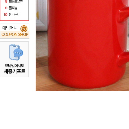
8
보온보냉백
9
물티슈
10
장바구니
대박머니
₩
COUPON
SHOP
모바일에서도
세종기프트