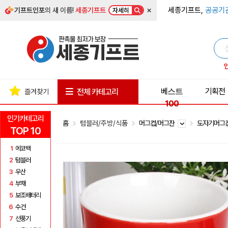
×
세종기프트,
공공기
기프트인포
의 새 이름!
세종기프트
자세히
베스트
기획전
전체 카테고리
즐겨찾기
100
인기카테고리
홈
텀블러/주방/식품
머그컵/머그잔
도자기머그
TOP 10
1
에코백
2
텀블러
3
우산
4
부채
5
보조배터리
6
수건
7
선풍기