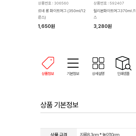
상품번호 : 306560
상품번호 : 592407
르네 롱 화이트머그 (350ml/12
릴리본화이트머그370ml /1
온스)
스
1,650원
3,280원
상품정보
기본정보
상세설명
인쇄샘플
상품 기본정보
상품 규격
지름8.3cm * 높이10cm