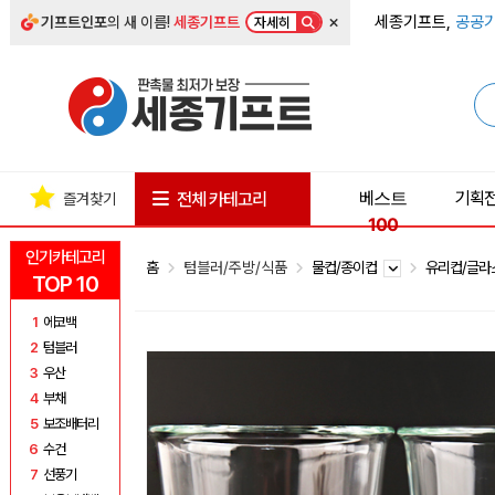
×
세종기프트,
공공기
기프트인포
의 새 이름!
세종기프트
자세히
베스트
기획
전체 카테고리
즐겨찾기
100
인기카테고리
홈
텀블러/주방/식품
물컵/종이컵
유리컵/글
TOP 10
1
에코백
2
텀블러
3
우산
4
부채
5
보조배터리
6
수건
7
선풍기