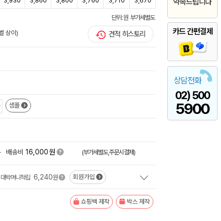
3,930
3,860
3,800
3,760
3,710
3,670
약속드립니다
단위: 원 부가세별도
카드 간편결제
별 상이)
견적 히스토리
상담전화
02) 500
5900
샘플
원
+
배송비
16,000
(부가세별도,주문시결제)
6,240
회원가입
대박머니적립
원
쇼핑백 제작
박스 제작