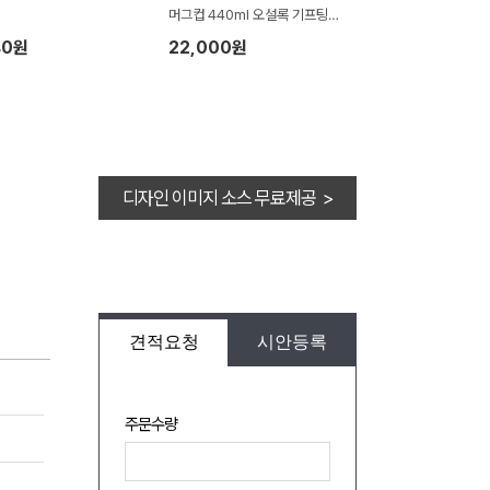
머그컵 440ml 오설록 기프팅
(보자기 포장)
40원
22,000원
디자인 이미지 소스 무료제공 >
견적요청
시안등록
주문수량