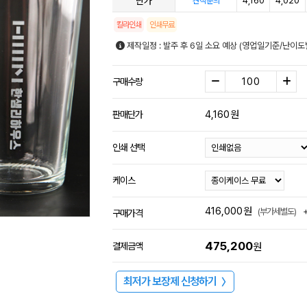
단가
4,160
4,020
견적문의
칼라인쇄
인쇄무료
제작일정 : 발주 후 6일 소요 예상 (영업일기준/난이도
구매수량
4,160
원
판매단가
인쇄 선택
케이스
416,000
원
(부가세별도)
구매가격
475,200
결제금액
원
최저가 보장제 신청하기
〉