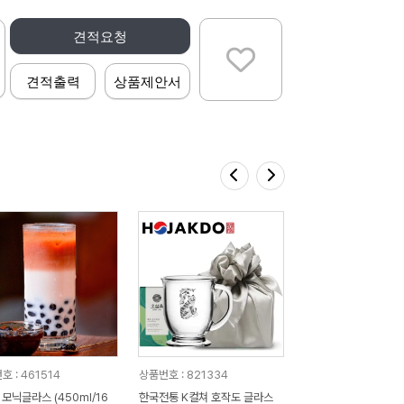
견적요청
견적출력
상품제안서
 : 461514
상품번호 : 821334
 모닉글라스 (450ml/16
한국전통 K컬쳐 호작도 글라스