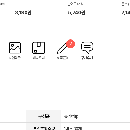
ml 2
_오로라 리브
온스)
3,190원
5,740원
2,1
2
시안샘플
배송/결제
상품문의
구매후기
구성품
유리컵1p
박스포장수량
1박스 30개