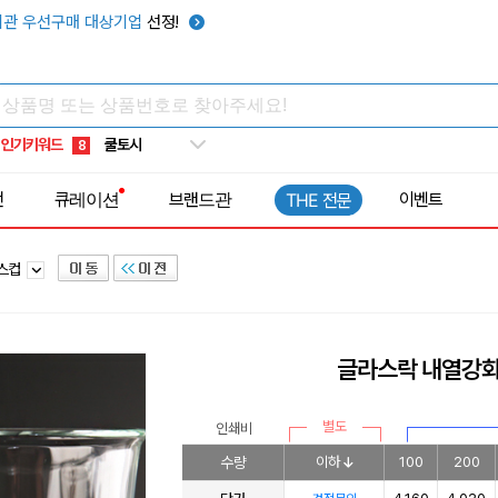
키캡
5
관 우선구매 대상기업
선정!
우산
6
텀블러
7
쿨토시
8
인기키워드
넥쿨러
9
타포린가방
10
전
큐레이션
브랜드관
이벤트
THE 전문
선풍기
1
라스컵
글라스락 내열강화
별도
인쇄비
수량
이하
100
200