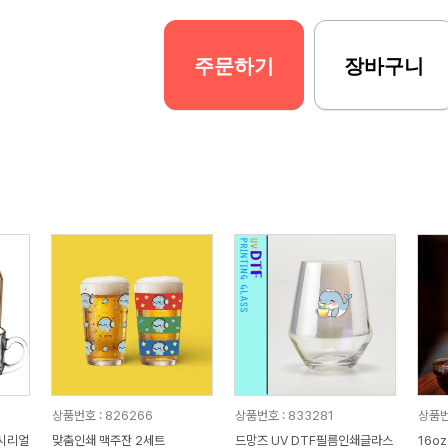
주문하기
장바구니
상품번호 : 826266
상품번호 : 833281
상품번호
 시리얼
맞춤인쇄 맥주잔 2세트
드망즈 UV DTF필름인쇄글라스
16oz