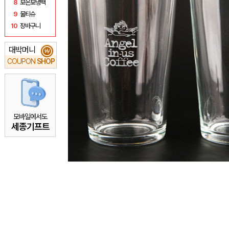
8
보온보냉백
9
물티슈
10
장바구니
대박머니
₩
COUPON
SHOP
모바일에서도
세종기프트