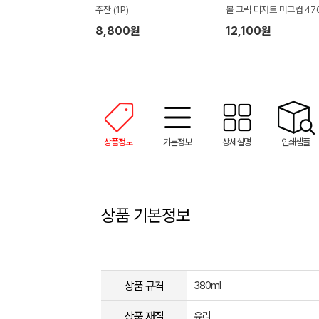
주잔 (1P)
볼 그릭 디저트 머그컵 470
P 기프팅
8,800원
12,100원
상품정보
기본정보
상세설명
인쇄샘플
상품 기본정보
상품 규격
380ml
상품 재질
유리