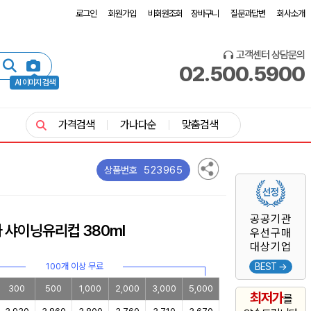
로그인
회원가입
비회원조회
장바구니
질문과답변
회사소개
고객센터 상담문의
02.500.5900
AI 이미지 검색
가격검색
가나다순
맞춤검색
523965
상품번호
공공기관
 샤이닝유리컵 380ml
우선구매
대상기업
100개 이상 무료
BEST →
300
500
1,000
2,000
3,000
5,000
최저가
를