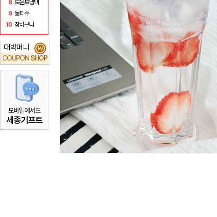
8
보온보냉백
9
물티슈
10
장바구니
대박머니
₩
COUPON
SHOP
모바일에서도
세종기프트