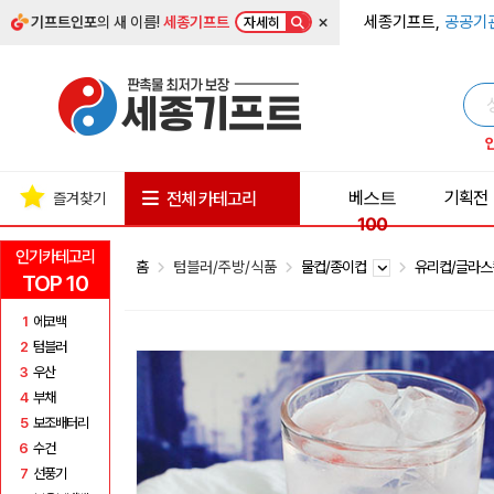
×
세종기프트,
공공기
기프트인포
의 새 이름!
세종기프트
자세히
베스트
기획전
전체 카테고리
즐겨찾기
100
인기카테고리
홈
텀블러/주방/식품
물컵/종이컵
유리컵/글라
TOP 10
1
에코백
2
텀블러
3
우산
4
부채
5
보조배터리
6
수건
7
선풍기