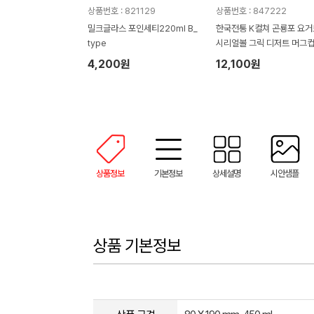
상품번호 : 821129
상품번호 : 847222
밀크글라스 포인세티220ml B_
한국전통 K컬쳐 곤룡포 요
type
시리얼볼 그릭 디저트 머그컵
0ml 2P 기프팅
4,200원
12,100원
상품정보
기본정보
상세설명
시안샘플
상품 기본정보