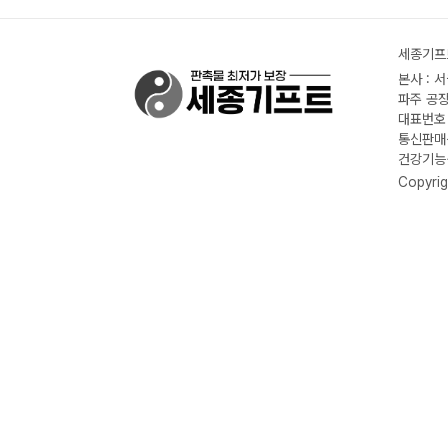
세종기프트
본사 : 
파주 공장
대표번호 :
통신판매신
건강기능식
Copyrig