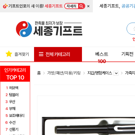
×
세종기프트,
공공기
기프트인포
의 새 이름!
세종기프트
자세히
베스트
기획전
전체 카테고리
즐겨찾기
100
인기카테고리
홈
가방/패션/미용/키링
지갑/명함케이스
가죽
TOP 10
1
에코백
2
텀블러
3
우산
4
부채
5
보조배터리
6
수건
7
선풍기