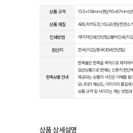
상품 규격
13.5×138mm(펜)/110×87mm(
상품 재질
ABS,락카도장,석도금(펜)/천연소
인쇄방법
레이저인쇄(만년필)/불박인쇄(지갑
원산지
한국(지갑)/중국OEM(만년필)
판촉물은 판촉을 목적으로 제작하여
일반상품으로 판매는 신중히 판단해
판촉상품 안내
제공되는 상품의 사진은 이해를 
모니터의 해상도, 이미지의 품질에 
상품 규격 및 사이즈는 재는 방법과
상품 상세설명