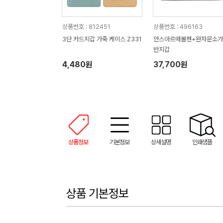
상품번호 : 812451
상품번호 : 496163
3단 카드지갑 가죽 케이스 Z331
안스아르떼볼펜+완자문소가
반지갑
4,480원
37,700원
상품정보
기본정보
상세설명
인쇄샘플
상품 기본정보