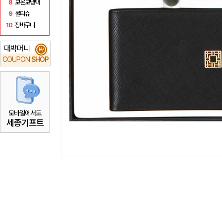
8
보온보냉백
9
물티슈
10
장바구니
대박머니
₩
COUPON
SHOP
모바일에서도
세종기프트