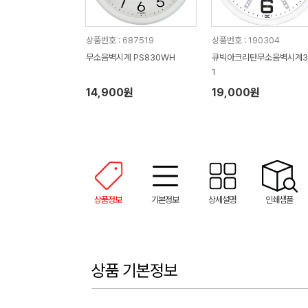
상품번호 : 687519
상품번호 : 190304
무소음벽시계 PS830WH
큐빅아크리탄무소음벽시계3
1
14,900원
19,000원
상품정보
기본정보
상세설명
인쇄샘플
상품 기본정보