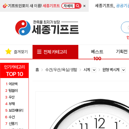
×
세종기프트,
공공기
기프트인포
의 새 이름!
세종기프트
자세히
베스트
기획전
전체 카테고리
즐겨찾기
100
인기카테고리
홈
수건/우산/욕실/생활
시계
원형 벽시계
TOP 10
1
에코백
2
텀블러
3
우산
4
부채
5
보조배터리
6
수건
7
선풍기