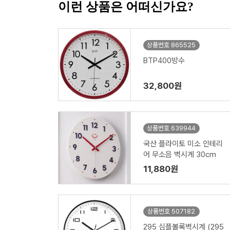
이런 상품은 어떠신가요?
상품번호 865525
BTP400방수
32,800원
상품번호 639944
국산 플라이토 미소 인테리
어 무소음 벽시계 30cm
11,880원
상품번호 507182
295 심플볼록벽시계 (295