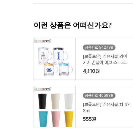
이런 상품은 어떠신가요?
상품번호 542798
[보틀로만] 리유저블 와이
키키 손잡이 머그 스트로우
355,500ml
4,110원
상품번호 405989
[보틀로만] 리유저블 컵 47
3ml
555원