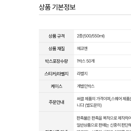
상품 기본정보
상품 규격
2종(500/550ml)
상품 재질
에코젠
박스포장수량
1박스 50개
스티커/라벨지
라벨지
케이스
개별인박스
써클 제품의 가격이며,스퀘어 제품
주문안내
니다 (별도문의)
판촉물은 판촉을 목적으로 제작하여
일반상품으로 판매는 신중히 판단해