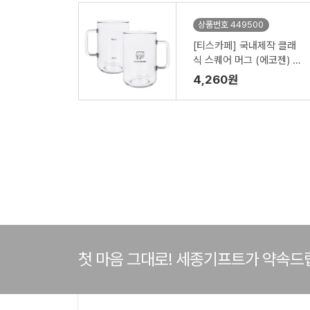
상품번호 449500
[티스카페] 국내제작 클래
식 스퀘어 머그 (에코젠) 5
50ml
4,260원
첫 마음 그대로! 세종기프트가 약속드