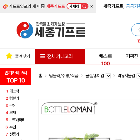
×
세종기프트,
공공기
기프트인포
의 새 이름!
세종기프트
자세히
베스트
기획전
전체 카테고리
즐겨찾기
100
인기카테고리
홈
텀블러/주방/식품
물컵/종이컵
리유저블컵
TOP 10
1
에코백
2
텀블러
3
우산
4
부채
5
보조배터리
6
수건
7
선풍기