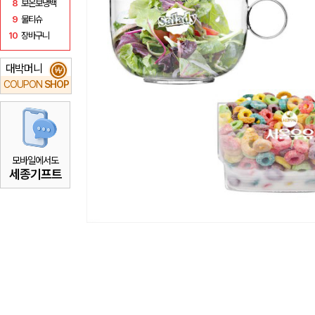
8
보온보냉백
9
물티슈
10
장바구니
대박머니
₩
COUPON
SHOP
모바일에서도
세종기프트