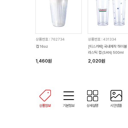
상품번호 : 762734
상품번호 : 431334
컵 16oz
[티스카페] 국내제작 하이볼
라스틱 컵 (SAN) 500ml
1,460원
2,020원
상품정보
기본정보
상세설명
시안샘플