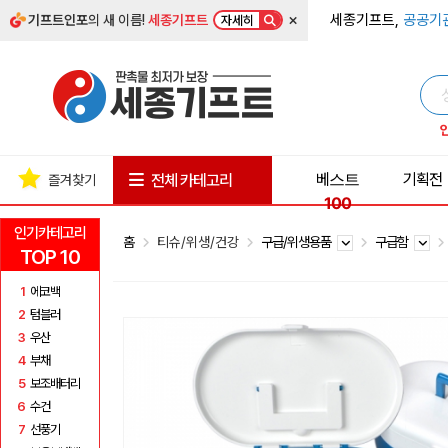
×
세종기프트,
공공기
기프트인포
의 새 이름!
세종기프트
자세히
베스트
기획전
전체 카테고리
즐겨찾기
100
인기카테고리
홈
티슈/위생/건강
구급/위생용품
구급함
TOP 10
1
에코백
2
텀블러
3
우산
4
부채
5
보조배터리
6
수건
7
선풍기