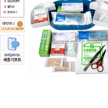
8
보온보냉백
9
물티슈
10
장바구니
대박머니
₩
COUPON
SHOP
모바일에서도
세종기프트