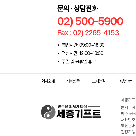
문의 · 상담전화
02) 500-5900
Fax : 02) 2265-4153
영업시간 09:00~18:30
점심시간 12:00~13:00
주말 및 공휴일 휴무
회사소개
사회활동
오시는길
이용약관
세종기프트
본사 : 
파주 공장
대표번호 :
통신판매신
건강기능식