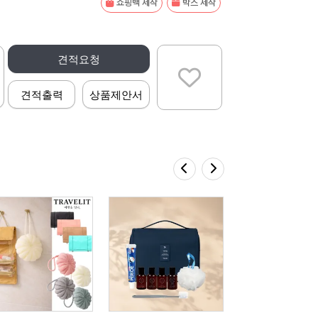
쇼핑백 제작
박스 제작
견적요청
견적출력
상품제안서