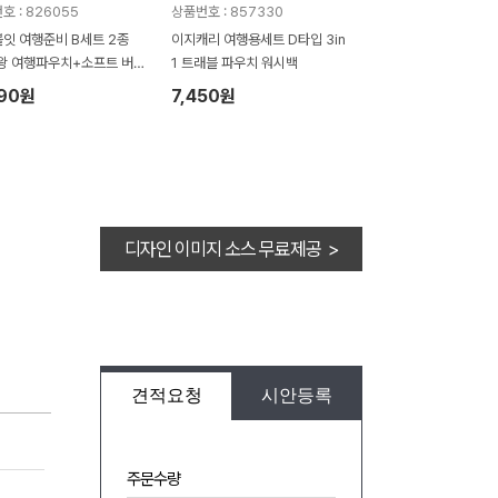
호 : 826055
상품번호 : 857330
잇 여행준비 B세트 2종
이지캐리 여행용세트 D타입 3in
왕 여행파우치+소프트 버
1 트래블 파우치 워시백
볼)
990원
7,450원
디자인 이미지 소스 무료제공 >
견적요청
시안등록
주문수량