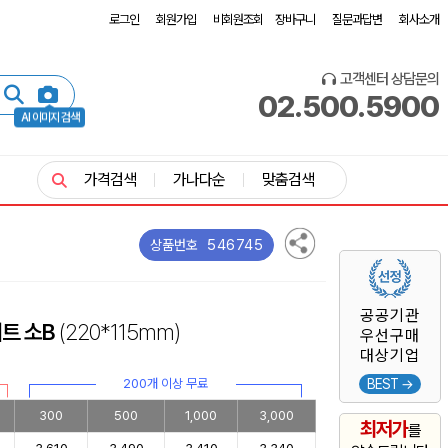
로그인
회원가입
비회원조회
장바구니
질문과답변
회사소개
고객센터 상담문의
02.500.5900
AI 이미지 검색
가격검색
가나다순
맞춤검색
546745
상품번호
공공기관
트 소B
(220*115mm)
우선구매
대상기업
200개 이상 무료
BEST →
300
500
1,000
3,000
최저가
를