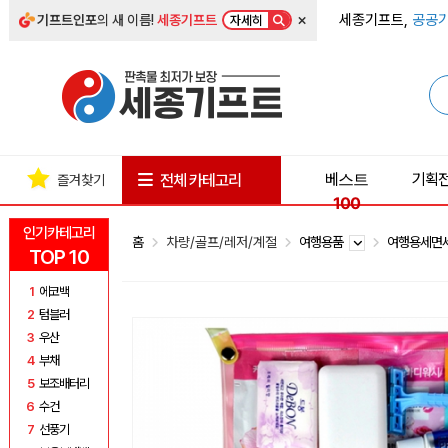
×
세종기프트,
공공기
기프트인포
의 새 이름!
세종기프트
자세히
베스트
기획
전체 카테고리
즐겨찾기
100
인기카테고리
홈
차량/골프/레저/계절
여행용품
여행용세면
TOP 10
1
에코백
2
텀블러
3
우산
4
부채
5
보조배터리
6
수건
7
선풍기