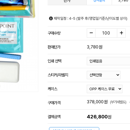
단가
3,780
견적문의
제작일정 : 4-5 (발주 후/영업일기준/난이도별 상이)
구매수량
3,780
원
판매단가
인쇄 선택
스티커/라벨지
케이스
378,000
원
(부가세별도)
구매가격
426,800
결제금액
원