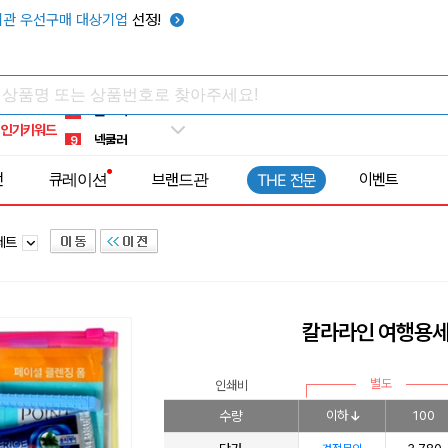
키캡
5
관 우선구매 대상기업
선정!
우산
6
텀블러
7
쿨토시
8
인기키워드
넥쿨러
9
타포린가방
10
전
큐레이션
브랜드관
이벤트
THE 전문
선풍기
1
세트
칼라라인 여행용세
별도
인쇄비
수량
이하
100