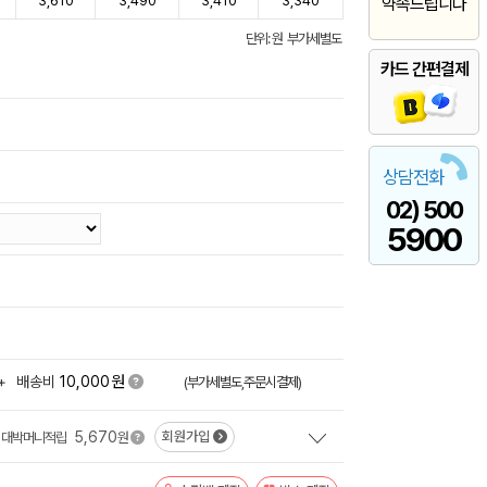
3,610
3,490
3,410
3,340
약속드립니다
단위: 원 부가세별도
카드 간편결제
상담전화
02) 500
5900
원
+
배송비
10,000
(부가세별도,주문시결제)
5,670
회원가입
대박머니적립
원