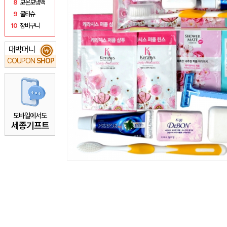
8
보온보냉백
9
물티슈
10
장바구니
대박머니
₩
COUPON
SHOP
모바일에서도
세종기프트