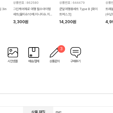
상품번호 : 862580
상품번호 : 644479
상품번
3in
그린케어제로 여행 필수아이템
쿤달여행용세트 Type B [화이
트래블
세트(물티슈10매.미니티슈.치약.
트머스크]
(수납
칫솔)홍보.판촉.선물
블샤워
3,300원
14,200원
4,
3
시안샘플
배송/결제
상품문의
구매후기
상품 재질
pvc