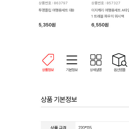
상품번호 : 863797
상품번호 : 857327
투명플립 여행용세트 대B
이지캐리 여행용세트 A타입 
1 트래블 파우치 워시백
5,350원
6,550원
상품정보
기본정보
상세설명
옵션샘플
상품 기본정보
상품 규격
220*115