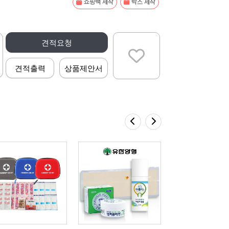
쇼핑백 제작
박스 제작
견적요청
견적출력
상품제안서