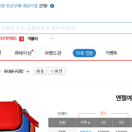
키캡
5
관 우선구매 대상기업
선정!
우산
6
텀블러
7
쿨토시
8
인기키워드
넥쿨러
9
타포린가방
10
전
큐레이션
브랜드관
이벤트
THE 전문
선풍기
1
휴대용구급함
엔젤여
별도
인쇄비
수량
이하
20
50