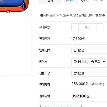
단가
17,800
17,000
견적문의
제작일정 : 4-5 (발주 후/영업일기준/난이도별 상이)
구매수량
17,800
원
판매단가
인쇄 선택
케이스
선물포장
356,000
원
(부가세별도)
구매가격
397,100
결제금액
원