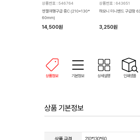
상품번호 : 546764
상품번호 : 643651
엔젤여행구급 중C (210*130*
하모니 미니밴드 구급함 6
60mm)
14,500원
3,250원
상품정보
기본정보
상세설명
인쇄샘플
상품 기본정보
상품 규격
210*130*60