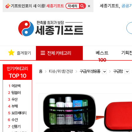
×
세종기프트,
공공기
기프트인포
의 새 이름!
세종기프트
자세히
베스트
기획
전체 카테고리
즐겨찾기
100
인기카테고리
홈
티슈/위생/건강
구급/위생용품
구급함
TOP 10
1
에코백
2
텀블러
3
우산
4
부채
5
보조배터리
6
수건
7
선풍기