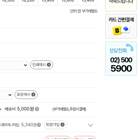
16,500
16,200
15,900
15,600
15,400
약속드립니다
단위: 원 부가세별도
카드 간편결제
상담전화
02) 500
인쇄예시
5900
포장예시
원
+
배송비
5,000
(부가세별도,주문시결제)
5,340
회원가입
대박머니적립
원