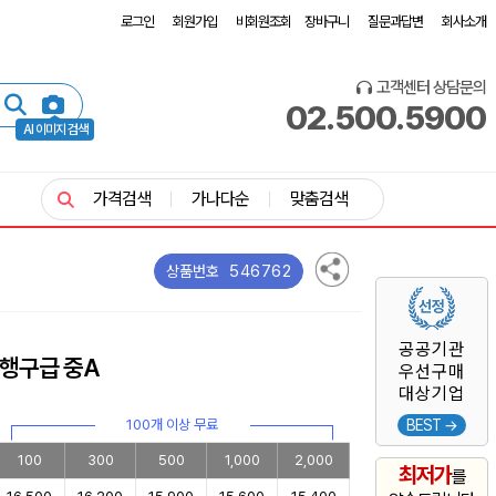
로그인
회원가입
비회원조회
장바구니
질문과답변
회사소개
고객센터 상담문의
02.500.5900
AI 이미지 검색
가격검색
가나다순
맞춤검색
546762
상품번호
공공기관
행구급 중A
우선구매
대상기업
100개 이상 무료
BEST →
100
300
500
1,000
2,000
최저가
를