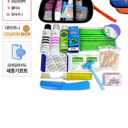
8
보온보냉백
9
물티슈
10
장바구니
대박머니
₩
COUPON
SHOP
모바일에서도
세종기프트