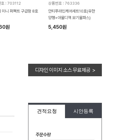
 : 703112
상품번호 : 763336
 미니 퍼펙트 구급함 8호
안티푸라민케어세트10호(유한
양행+아물디액 모기물파스)
560원
5,450원
디자인 이미지 소스 무료제공 >
견적요청
시안등록
주문수량