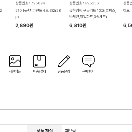
상품번호 : 795094
상품번호 : 695256
상품번호
호
210 등산지퍼밴드세트 3호(28
유한양행 구급키트 10호(쿨파스,
하모니
p)
바세린,제일파프,3종세트)
2,890원
6,810원
6,
시안샘플
배송/결제
상품문의
구매후기
상품 재질
패브릭