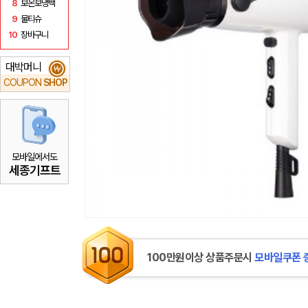
8
보온보냉백
9
물티슈
10
장바구니
대박머니
₩
COUPON
SHOP
모바일에서도
세종기프트
100만원이상 상품주문시
모바일쿠폰 