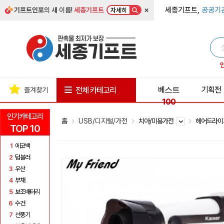
×
세종기프트,
공공기
기프트인포
의 새 이름!
세종기프트
자세히
베스트
기획전
전체 카테고리
즐겨찾기
100
인기카테고리
홈
USB/디지털/가전
치아/미용가전
헤어드라
TOP 10
1
에코백
2
텀블러
3
우산
4
부채
5
보조배터리
6
수건
7
선풍기