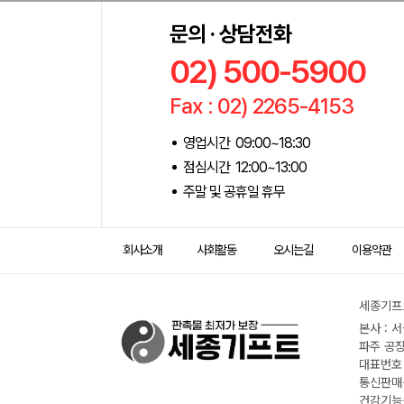
문의 · 상담전화
02) 500-5900
Fax : 02) 2265-4153
영업시간 09:00~18:30
점심시간 12:00~13:00
주말 및 공휴일 휴무
회사소개
사회활동
오시는길
이용약관
세종기프트
본사 : 
파주 공장
대표번호 :
통신판매신
건강기능식