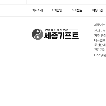
회사소개
사회활동
오시는길
이용약관
세종기프트
본사 : 
파주 공장
대표번호 :
통신판매신
건강기능식
Copyrig