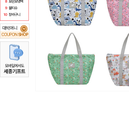
8
보온보냉백
9
물티슈
10
장바구니
대박머니
₩
COUPON
SHOP
모바일에서도
세종기프트