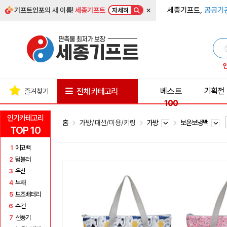
×
세종기프트,
공공기
기프트인포
의 새 이름!
세종기프트
자세히
베스트
기획전
전체 카테고리
즐겨찾기
100
인기카테고리
홈
가방/패션/미용/키링
가방
보온보냉백
TOP 10
1
에코백
2
텀블러
3
우산
4
부채
5
보조배터리
6
수건
7
선풍기