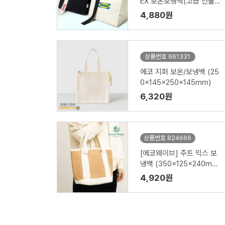
EX 보온보냉백(고급 선물
케이스 포함)
4,880원
상품번호 661331
에코 지퍼 보온/보냉백 (25
0x145x250x145mm)
6,320원
상품번호 824666
[에코웨이브] 주트 믹스 보
냉백 (350x125x240m
m)
4,920원