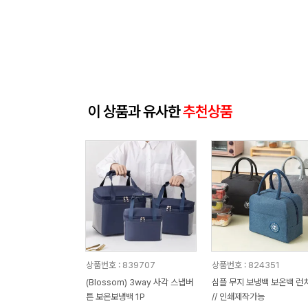
이 상품과 유사한
추천상품
상품번호 : 839707
상품번호 : 824351
(Blossom) 3way 사각 스냅버
심플 무지 보냉백 보온백 런
튼 보온보냉백 1P
// 인쇄제작가능