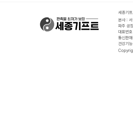
세종기프트
본사 : 
파주 공장
대표번호 :
통신판매신
건강기능식
Copyrig