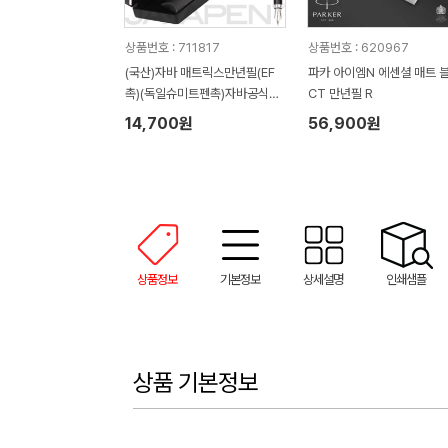
상품번호 : 711817
상품번호 : 620967
(국산)자바 매트릭스만년필(EF
파카 아이엠N 에센셜 매트 
촉)(독일슈미트펜촉)자바공식인
CT 만년필 R
증대리점
14,700원
56,900원
상품정보
기본정보
상세설명
인쇄샘플
상품 기본정보