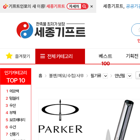
×
세종기프트,
공공기
기프트인포
의 새 이름!
세종기프트
자세히
베스트
기획전
전체 카테고리
즐겨찾기
100
인기카테고리
홈
볼펜/메모/수첩/사무
필기류
만년필
TOP 10
1
에코백
2
텀블러
3
우산
4
부채
5
보조배터리
6
수건
7
선풍기