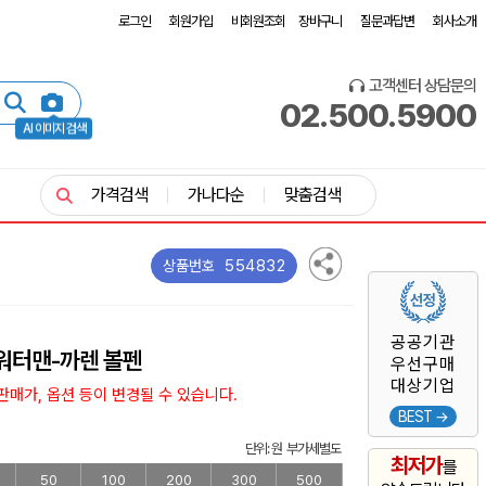
로그인
회원가입
비회원조회
장바구니
질문과답변
회사소개
고객센터 상담문의
02.500.5900
AI 이미지 검색
가격검색
가나다순
맞춤검색
554832
상품번호
공공기관
워터맨-까렌 볼펜
우선구매
대상기업
매가, 옵션 등이 변경될 수 있습니다.
BEST →
단위: 원 부가세별도
최저가
를
50
100
200
300
500