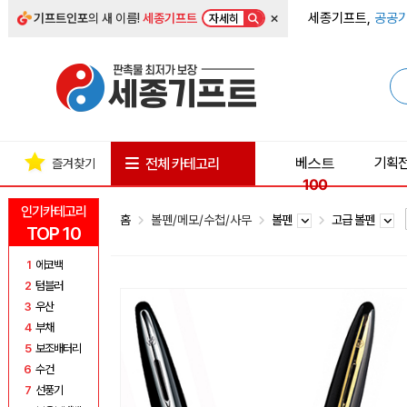
×
세종기프트,
공공기
기프트인포
의 새 이름!
세종기프트
자세히
베스트
기획
전체 카테고리
즐겨찾기
100
인기카테고리
홈
볼펜/메모/수첩/사무
볼펜
고급 볼펜
TOP 10
1
에코백
2
텀블러
3
우산
4
부채
5
보조배터리
6
수건
7
선풍기