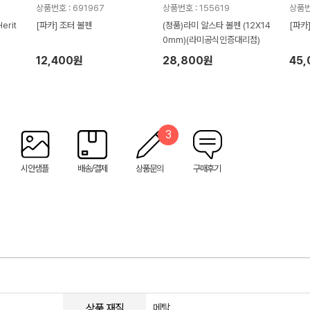
상품번호 : 691967
상품번호 : 155619
상품번호
rit
[파카] 조터 볼펜
(정품)라미 알스타 볼펜 (12X14
[파카
0mm)(라미공식인증대리점)
12,400원
28,800원
45
3
시안샘플
배송/결제
상품문의
구매후기
상품 재질
메탈