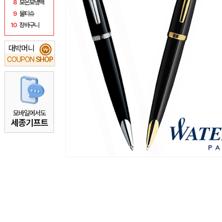
8
보온보냉백
9
물티슈
10
장바구니
대박머니
₩
COUPON
SHOP
모바일에서도
세종기프트