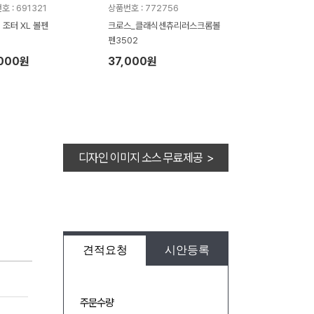
 : 691321
상품번호 : 772756
] 조터 XL 볼펜
크로스_클래식센츄리러스크롬볼
펜3502
,000원
37,000원
디자인 이미지 소스 무료제공 >
견적요청
시안등록
주문수량