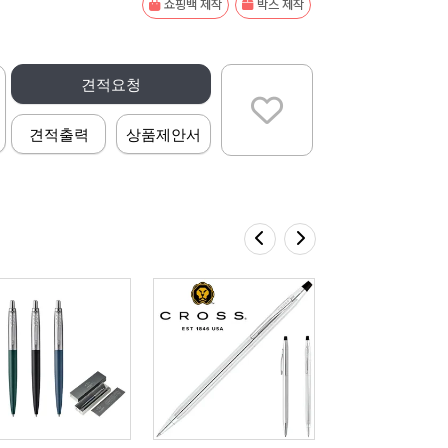
쇼핑백 제작
박스 제작
견적요청
견적출력
상품제안서