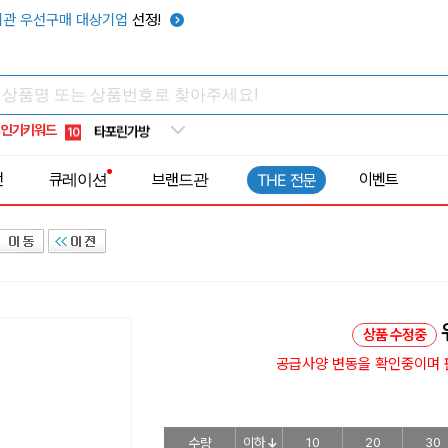
우산
6
관 우선구매 대상기업
선정!
텀블러
7
쿨토시
8
넥쿨러
9
인기키워드
타포린가방
10
선풍기
1
전
큐레이션
브랜드관
이벤트
THE 전문
상품 수정중
공급사양 변동을 확인중이며 판
수량
이하
10
20
30