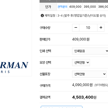
단가
409,000
395,000
386,0
견적문의
제작일정 : 3-4 (발주 후/영업일기준/난이도별 상이)
구매수량
409,000
원
판매단가
인쇄 선택
모양 선택
선물포장
4,090,000
원
(부가세별도)
구매가격
4,503,400
결제금액
원