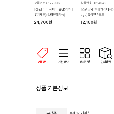
상품번호 : 677036
상품번호 : 824042
[정품] 라미 사파리 볼펜(가죽파
[스위스와그너] 헤리티지(He
우치제공)(컬러인쇄가능)
age)유성펜 / 골드
24,700원
12,160원
상품정보
기본정보
상세설명
인쇄샘플
상품 기본정보
구성품
볼펜 1P, 케이스