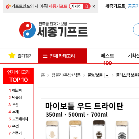
×
세종기프트,
공공기
기프트인포
의 새 이름!
세종기프트
자세히
베스트
기획
전체 카테고리
즐겨찾기
100
인기카테고리
홈
텀블러/주방/식품
물병/보틀
플라스틱 보
TOP 10
1
에코백
2
텀블러
3
우산
4
부채
5
보조배터리
6
수건
7
선풍기