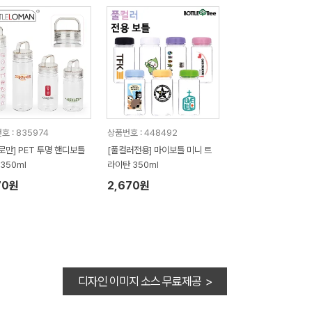
호 : 835974
상품번호 : 448492
로만] PET 투명 핸디보틀
[풀컬러전용] 마이보틀 미니 트
 350ml
라이탄 350ml
70원
2,670원
디자인 이미지 소스 무료제공 >