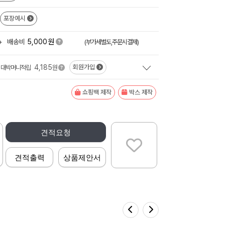
포장예시
원
+
배송비
5,000
(부가세별도,주문시결제)
4,185
회원가입
대박머니적립
원
쇼핑백 제작
박스 제작
견적요청
견적출력
상품제안서