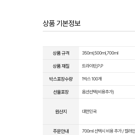
상품 기본정보
상품 규격
350ml,500ml,700ml
상품 재질
트라이탄,P.P
박스포장수량
1박스 100개
선물포장
옵션선택(비용추가)
원산지
대한민국
주문안내
700ml 선택시 비용 추가 / 컬러