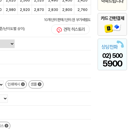
0
2,620
2,560
2,520
2,490
2,450
2,420
약속드립니다
0
2,980
2,920
2,870
2,830
2,800
2,760
카드 간편결제
10개 단위 판매 / 단위: 원 부가세별도
준/난이도별 상이)
견적 히스토리
상담전화
02) 500
5900
인쇄예시
샘플
이스