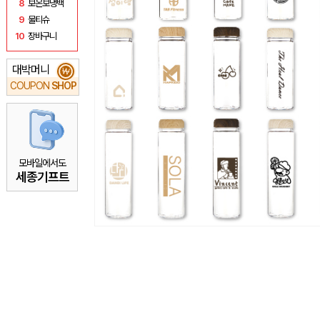
8
보온보냉백
9
물티슈
10
장바구니
대박머니
₩
COUPON
SHOP
모바일에서도
세종기프트