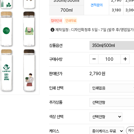
350ml/500ml
2,790
2,69
견적문의
700ml
3,180
3,06
칼라인쇄
인쇄무료
제작일정 : 디자인확정후 5일∼7일 (발주 후/영업일기
상품옵션
구매수량
2,790
원
판매단가
인쇄 선택
추가상품
색상 선택
케
케이스