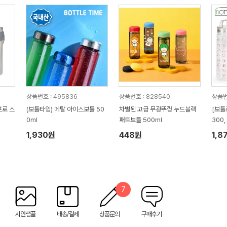
상품번호 : 495836
상품번호 : 828540
상품번
(보틀타임) 메탈 아이스보틀 50
차별된 고급 무광뚜껑 누드블랙
[보틀
0ml
패트보틀 500ml
300,
1,930원
448원
1,8
7
시안샘플
배송/결제
상품문의
구매후기