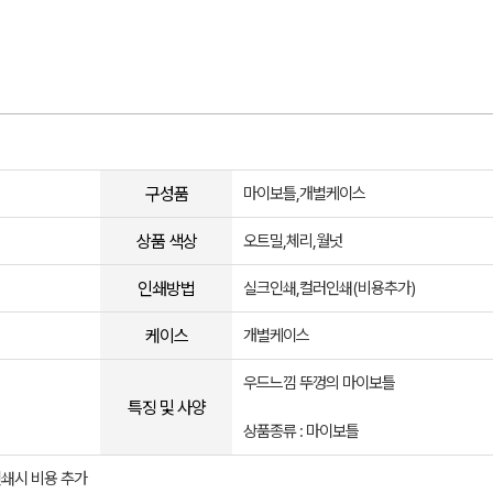
구성품
마이보틀,개별케이스
상품 색상
오트밀,체리,월넛
인쇄방법
실크인쇄,컬러인쇄(비용추가)
케이스
개별케이스
우드느낌 뚜껑의 마이보틀
특징 및 사양
상품종류 : 마이보틀
인쇄시 비용 추가