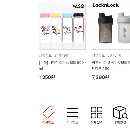
상품번호 : 240496
상품번호 : 567646
[바쏘] 베이직 아이스 보틀 500
락앤락_943 쉐이킷보틀 프로 스
ml
탠다드 650ml
1,350원
7,290원
상품정보
기본정보
상세설명
인쇄샘플