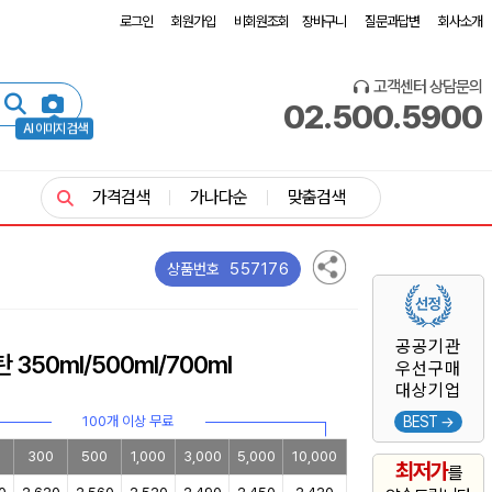
로그인
회원가입
비회원조회
장바구니
질문과답변
회사소개
고객센터 상담문의
02.500.5900
AI 이미지 검색
가격검색
가나다순
맞춤검색
557176
상품번호
공공기관
350ml/500ml/700ml
우선구매
대상기업
100개 이상 무료
BEST →
0
300
500
1,000
3,000
5,000
10,000
최저가
를