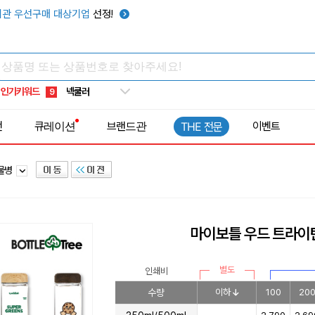
키캡
5
관 우선구매 대상기업
선정!
우산
6
텀블러
7
쿨토시
8
인기키워드
넥쿨러
9
타포린가방
10
전
큐레이션
브랜드관
이벤트
THE 전문
선풍기
1
틀물병
마이보틀 우드 트라이탄 
별도
인쇄비
수량
이하
100
20