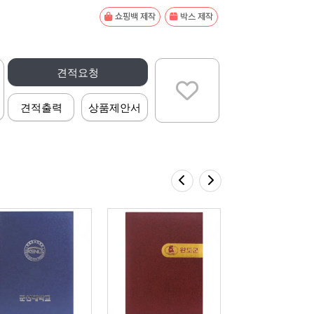
쇼핑백 제작
박스 제작
견적요청
견적출력
상품제안서