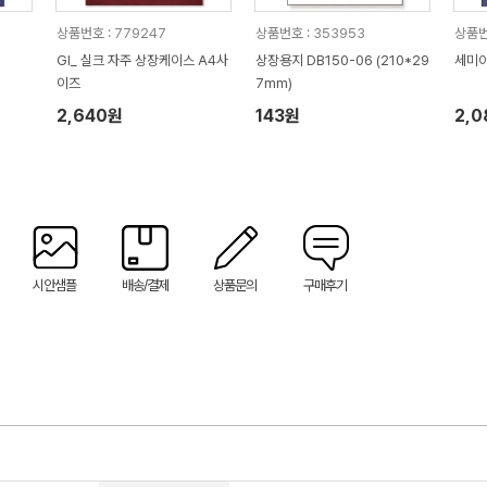
상품번호 : 779247
상품번호 : 353953
상품번
GI_ 실크 자주 상장케이스 A4사
상장용지 DB150-06 (210*29
세미아
이즈
7mm)
2,640원
143원
2,
시안샘플
배송/결제
상품문의
구매후기