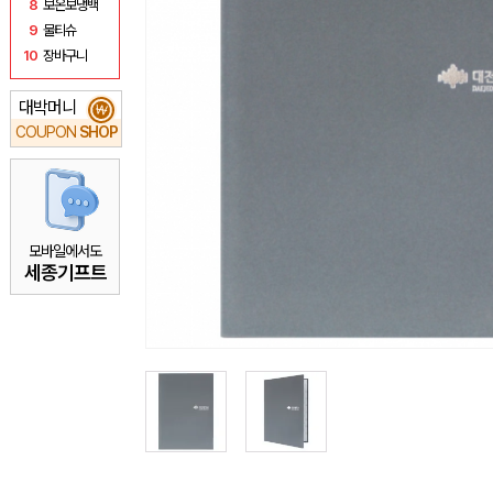
8
보온보냉백
9
물티슈
10
장바구니
대박머니
₩
COUPON
SHOP
모바일에서도
세종기프트