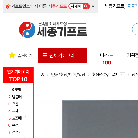
×
세종기프트,
공공기
기프트인포
의 새 이름!
세종기프트
자세히
베스트
기획
전체 카테고리
즐겨찾기
100
인기카테고리
홈
인쇄/휘장/뱃지/업장
휘장/상패/트로피
상
TOP 10
1
에코백
2
텀블러
3
우산
4
부채
5
보조배터리
6
수건
7
선풍기