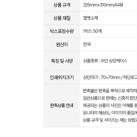
상품 규격
225mm×310mm/A4용
상품 재질
벨벳소재
박스포장수량
1박스 50개
원산지
한국
특징 및 사양
상품종류 : 우단 상장케이스
인쇄위치크기
상단마크 : 70×70mm / 하단로고 
판촉물은 판촉을 목적으로 제작하
일반상품으로 판매는 신중히 판단
판촉상품 안내
제공되는 상품의 사진은 이해를 
모니터의 해상도, 이미지의 품질에
상품 규격 및 사이즈는 재는 방법