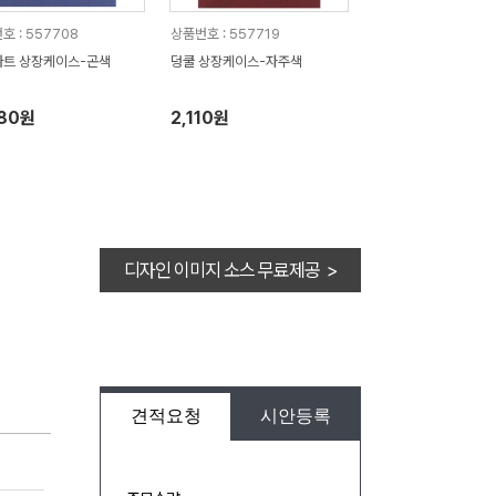
호 : 557708
상품번호 : 557719
트 상장케이스-곤색
덩쿨 상장케이스-자주색
080원
2,110원
디자인 이미지 소스 무료제공 >
견적요청
시안등록