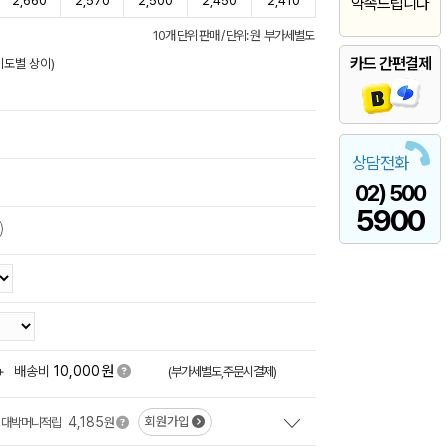
2,660
2,570
2,500
2,450
2,410
약속드립니다
10개 단위 판매 / 단위: 원 부가세별도
카드 간편결제
이도별 상이)
상담전화
02) 500
5900
원
+
배송비
10,000
(부가세별도,주문시결제)
4,185
회원가입
대박머니적립
원