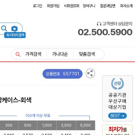
로그인
회원가입
비회원조회
장바구니
질문과답변
회사소개
고객센터 상담문의
02.500.5900
AI 이미지 검색
가격검색
가나다순
맞춤검색
557701
상품번호
공공기관
장케이스-회색
우선구매
대상기업
100개 이상 무료
BEST →
300
500
1,000
3,000
5,000
최저가
를