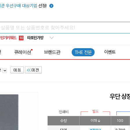
텀블러
7
관 우선구매 대상기업
선정!
쿨토시
8
넥쿨러
9
타포린가방
10
인기키워드
선풍기
1
전
큐레이션
브랜드관
이벤트
THE 전문
장
우단 상
별도
인쇄비
수량
이하
100