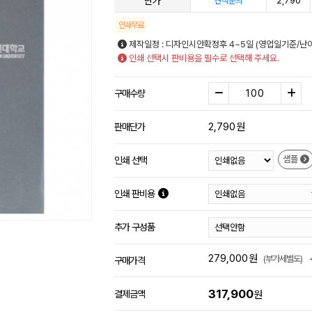
단가
2,790
견적문의
인쇄무료
제작일정 : 디자인시안확정후 4~5일 (영업일기준/난
인쇄 선택시 판비용을 필수로 선택해 주세요.
구매수량
2,790
원
판매단가
샘플
인쇄 선택
인쇄 판비용
추가 구성품
279,000
원
(부가세별도)
구매가격
317,900
결제금액
원