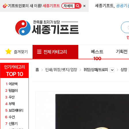
×
세종기프트,
공공기
기프트인포
의 새 이름!
세종기프트
자세히
베스트
기획전
전체 카테고리
즐겨찾기
100
인기카테고리
홈
인쇄/휘장/뱃지/업장
휘장/상패/트로피
상장
TOP 10
1
에코백
2
텀블러
3
우산
4
부채
5
보조배터리
6
수건
7
선풍기