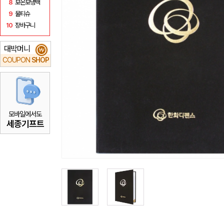
8
보온보냉백
9
물티슈
10
장바구니
대박머니
₩
COUPON
SHOP
모바일에서도
세종기프트