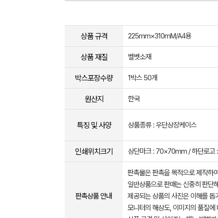
상품 규격
225mm×310mM/A4용
상품 재질
벨벳소재
박스포장수량
1박스 50개
원산지
한국
특징 및 사양
상품종류 : 우단상장케이스
인쇄위치크기
상단마크 : 70×70mm / 하단로고 :
판촉물은 판촉을 목적으로 제작하여
일반상품으로 판매는 신중히 판단해
판촉상품 안내
제공되는 상품의 사진은 이해를 
모니터의 해상도, 이미지의 품질에 