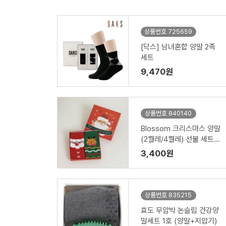
상품번호 725659
[닥스] 남녀혼합 양말 2족
세트
9,470원
상품번호 840140
Blossom 크리스마스 양말
(2켤레/4켤레) 선물 세트
(성인용/아동용)
3,400원
상품번호 835215
효도 무압박 논슬립 건강양
말세트 1호 (양말+지압기)