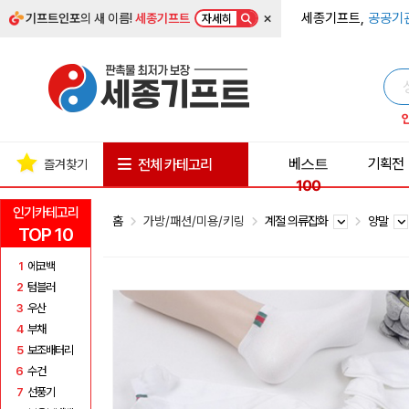
×
세종기프트,
공공기
기프트인포
의 새 이름!
세종기프트
자세히
베스트
기획전
전체 카테고리
즐겨찾기
100
인기카테고리
홈
가방/패션/미용/키링
계절 의류잡화
양말
TOP 10
1
에코백
2
텀블러
3
우산
4
부채
5
보조배터리
6
수건
7
선풍기