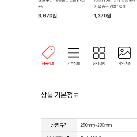
텐셀 무압박&논슬립 양말 (여성
(Blossom) 남녀 공용 보
용)
겨울 중목 양말 1켤레
3,670원
1,370원
상품정보
기본정보
상세설명
시안샘플
상품 기본정보
상품 규격
250mm~280mm