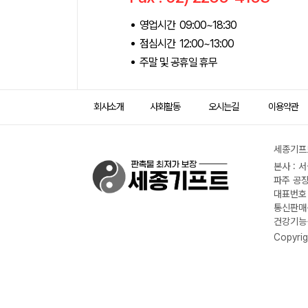
영업시간 09:00~18:30
점심시간 12:00~13:00
주말 및 공휴일 휴무
회사소개
사회활동
오시는길
이용약관
세종기프트
본사 : 
파주 공장
대표번호 :
통신판매신
건강기능식
Copyrig