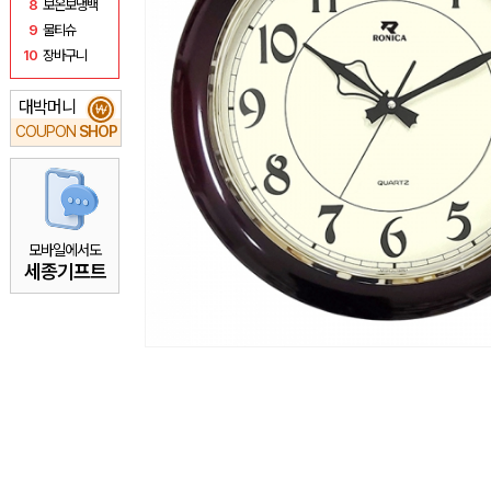
8
보온보냉백
9
물티슈
10
장바구니
대박머니
₩
COUPON
SHOP
모바일에서도
세종기프트