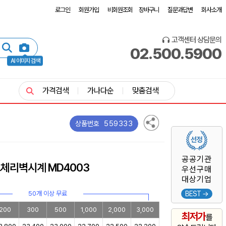
로그인
회원가입
비회원조회
장바구니
질문과답변
회사소개
고객센터 상담문의
02.500.5900
AI 이미지 검색
가격검색
가나다순
맞춤검색
559333
상품번호
공공기관
체리벽시계 MD4003
우선구매
대상기업
50개 이상 무료
BEST →
200
300
500
1,000
2,000
3,000
최저가
를