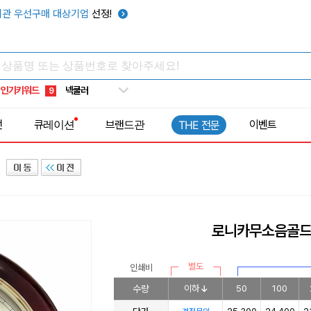
키캡
5
관 우선구매 대상기업
선정!
우산
6
텀블러
7
쿨토시
8
인기키워드
넥쿨러
9
타포린가방
10
전
큐레이션
브랜드관
이벤트
THE 전문
선풍기
1
로니카무소음골드
별도
인쇄비
수량
이하
50
100