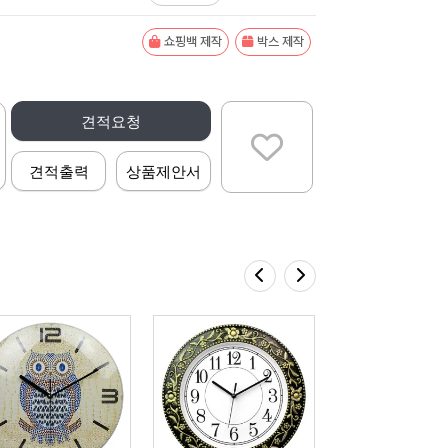
쇼핑백 제작
박스 제작
견적요청
견적출력
상품제안서