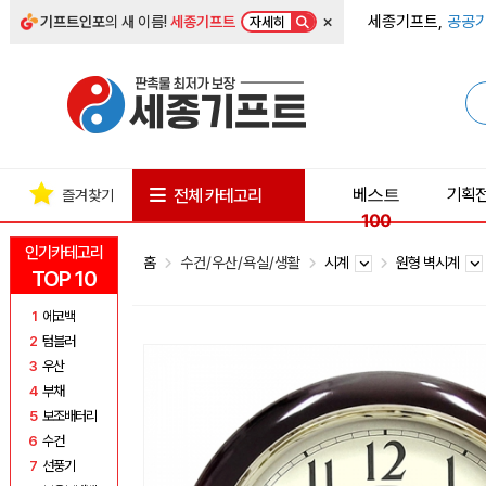
×
세종기프트,
공공기
기프트인포
의 새 이름!
세종기프트
자세히
베스트
기획
전체 카테고리
즐겨찾기
100
인기카테고리
홈
수건/우산/욕실/생활
시계
원형 벽시계
TOP 10
1
에코백
2
텀블러
3
우산
4
부채
5
보조배터리
6
수건
7
선풍기