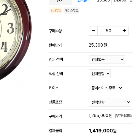
단가
25,300
24,400
2
견적문의
인쇄무료
케이스무료
구매수량
25,300
원
판매단가
인쇄 선택
색상 선택
케이스
선물포장
1,265,000
원
(부가세별도)
구매가격
1,419,000
결제금액
원