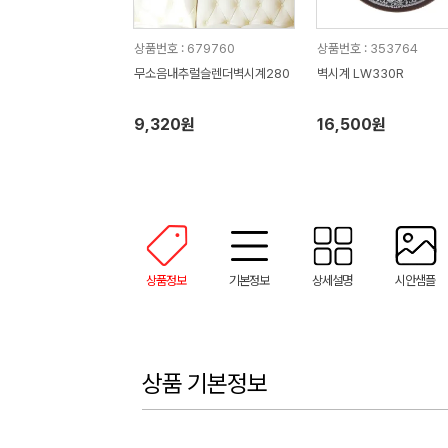
상품번호 : 679760
상품번호 : 353764
무소음내추럴슬렌더벽시계280
벽시계 LW330R
9,320원
16,500원
상품정보
기본정보
상세설명
시안샘플
상품 기본정보