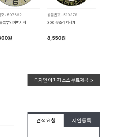
호 : 507662
상품번호 : 519378
 볼록부엉이벽시계
300 꽃조각벽시계
800원
8,550원
디자인 이미지 소스 무료제공 >
견적요청
시안등록