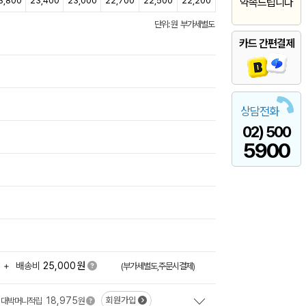
3,800
23,400
23,000
22,700
22,500
22,200
약속드립니다
단위: 원 부가세별도
카드 간편결제
상담전화
02) 500
5900
원
+
배송비
25,000
(부가세별도,주문시결제)
18,975
회원가입
대박머니적립
원