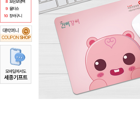
8
보온보냉백
9
물티슈
10
장바구니
대박머니
₩
COUPON
SHOP
모바일에서도
세종기프트