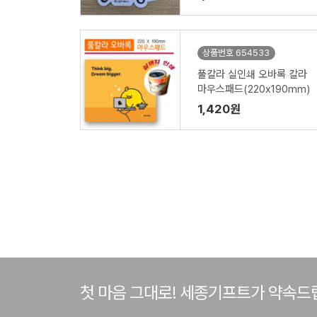
상품번호 654533
풀칼라 실인쇄 오바록 칼라
마우스패드(220x190mm)
1,420원
첫 마음 그대로! 세종기프트가 약속드