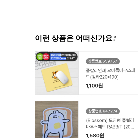
이런 상품은 어떠신가요?
상품번호 559757
풀칼라인쇄 오바록마우스패
드(칼라220*190)
1,100원
상품번호 847274
(Blossom) 모양형 풀컬러
마우스패드 RABBiT (200
*220*2/3/4mm) 1P
1,580원