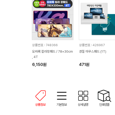
상품번호 : 748366
상품번호 : 426967
오바록 칼라장패드 / 78×30cm
경질 마우스패드 (1T)
, 4T
6,150원
471원
상품정보
기본정보
상세설명
인쇄샘플