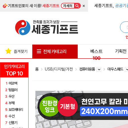
×
세종기프트,
공공기
기프트인포
의 새 이름!
세종기프트
자세히
베스트
기획전
전체 카테고리
즐겨찾기
100
인기카테고리
홈
USB/디지털/가전
컴퓨터용품
마우스패드
TOP 10
1
에코백
2
텀블러
3
우산
4
부채
5
보조배터리
6
수건
7
선풍기