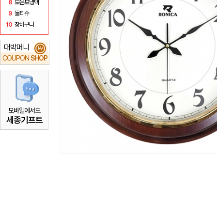
8
보온보냉백
9
물티슈
10
장바구니
대박머니
₩
COUPON
SHOP
모바일에서도
세종기프트