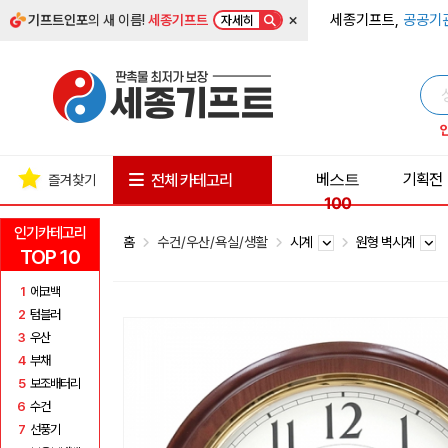
×
세종기프트,
공공기
기프트인포
의 새 이름!
세종기프트
자세히
베스트
기획전
전체 카테고리
즐겨찾기
100
인기카테고리
홈
수건/우산/욕실/생활
시계
원형 벽시계
TOP 10
1
에코백
2
텀블러
3
우산
4
부채
5
보조배터리
6
수건
7
선풍기