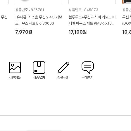
상품번호 : 826781
상품번호 : 845873
상품번
 무선
[유니콘] 저소음 무선 2.4G 키보
블루투스+무선 리시버 키보드 버
무선 
드마우스 세트 BK-3000S
티컬 마우스 세트 PMBK-X10
(DOX
플레오맥스
7,970원
17,100원
10,
시안샘플
배송/결제
상품문의
구매후기