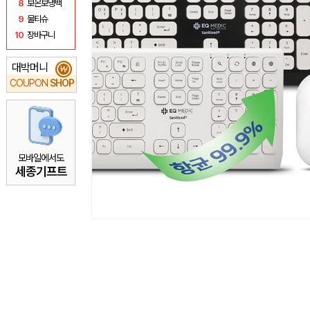
8
보온보냉백
9
물티슈
10
장바구니
대박머니
₩
COUPON
SHOP
모바일에서도
세종기프트