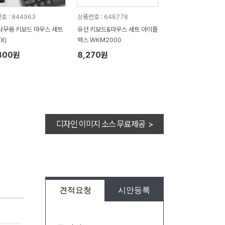
호 : 844963
상품번호 : 648778
사무용 키보드 마우스 세트
유선 키보드&마우스 세트 아이플
X)
렉스 WKM2000
800원
8,270원
디자인 이미지 소스 무료제공 >
견적요청
시안등록