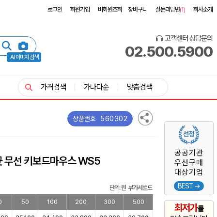
로그인
회원가입
비회원조회
장바구니
질문과답변
(1)
회사소개
고객센터 상담문의
02.500.5900
AI 이미지 검색
가격검색
가나다순
맞춤검색
560302
상품번호
공공기관
균 무선 키보드마우스 WS5
우선구매
대상기업
BEST →
단위: 원 부가세별도
0
50
100
200
300
500
최저가
를