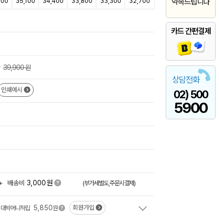
000
35,100
34,400
33,800
33,300
32,700
약속드립니다
카드 간편결제
가
39,900
원
상담전화
인쇄예시
02) 500
5900
원
+
배송비
3,000
(부가세별도,주문시결제)
5,850
회원가입
대박머니적립
원