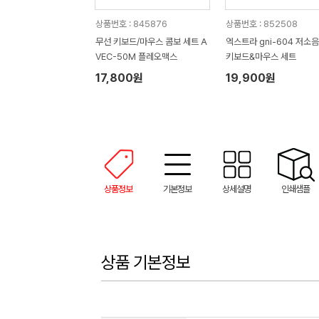
상품번호 : 845876
상품번호 : 852508
무선 키보드/마우스 콤보 세트 A
엑스트라 gni-604 저소음
VEC-50M 플레오맥스
키보드&마우스 세트
17,800원
19,900원
상품정보
기본정보
상세설명
인쇄샘플
상품 기본정보