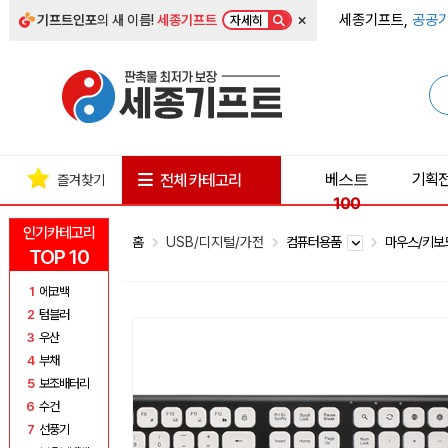
×
세종기프트,
공공기
기프트인포
의 새 이름!
세종기프트
자세히
베스트
기획
전체 카테고리
즐겨찾기
100
인기카테고리
홈
USB/디지털/가전
컴퓨터용품
마우스/키
TOP 10
1
에코백
2
텀블러
3
우산
4
부채
5
보조배터리
6
수건
7
선풍기