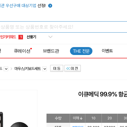
텀블러
7
관 우선구매 대상기업
선정!
쿨토시
8
넥쿨러
9
타포린가방
10
인기키워드
선풍기
1
전
큐레이션
브랜드관
이벤트
THE 전문
보드
마우스/키보드세트
이큐메딕 99.9% 항
수량
이하
10
20
3