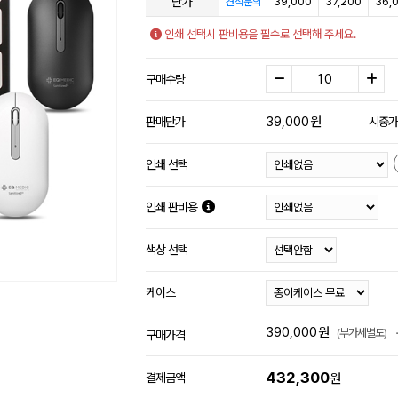
단가
39,000
37,200
36,
견적문의
인쇄 선택시 판비용을 필수로 선택해 주세요.
구매수량
39,000
원
판매단가
시중
인쇄 선택
인쇄 판비용
색상 선택
케이스
390,000
원
(부가세별도)
구매가격
432,300
결제금액
원