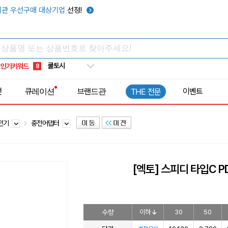
키캡
5
관 우선구매 대상기업
선정!
우산
6
텀블러
7
쿨토시
8
인기키워드
넥쿨러
9
타포린가방
10
전
큐레이션
브랜드관
이벤트
THE 전문
선풍기
1
충전기
충전어댑터
[엑토] 스피디 타입C PD
수량
이하
30
50