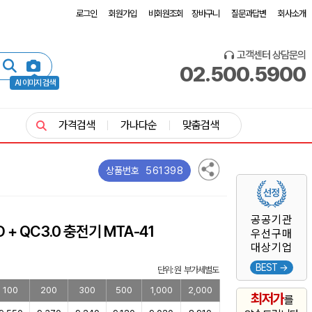
로그인
회원가입
비회원조회
장바구니
질문과답변
회사소개
고객센터 상담문의
02.500.5900
AI 이미지 검색
가격검색
가나다순
맞춤검색
561398
상품번호
공공기관
 + QC3.0 충전기 MTA-41
우선구매
대상기업
BEST →
단위: 원 부가세별도
100
200
300
500
1,000
2,000
최저가
를