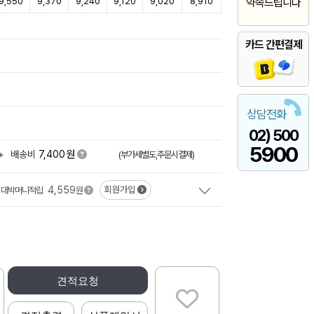
9,550
9,370
9,240
9,120
9,020
8,910
약속드립니다
카드 간편결제
상담전화
02) 500
5900
원
+
배송비
7,400
(부가세별도,주문시결제)
4,559
회원가입
대박머니적립
원
견적요청