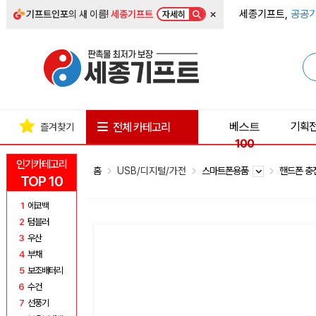
×
세종기프트,
공공기
기프트인포
의 새 이름!
세종기프트
자세히
베스트
기획
전체 카테고리
즐겨찾기
100
인기카테고리
홈
USB/디지털/가전
스마트폰용품
핸드폰 
TOP 10
1
에코백
2
텀블러
3
우산
4
부채
5
보조배터리
6
수건
7
선풍기