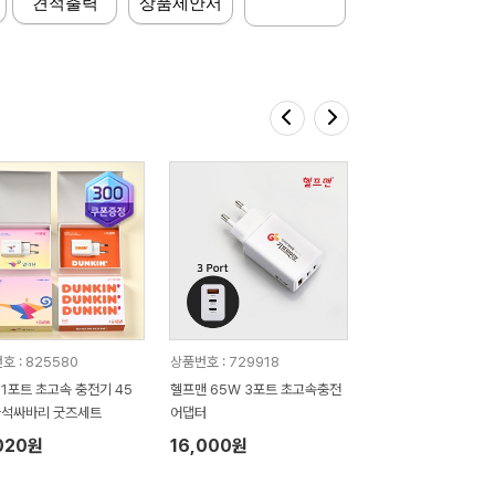
견적출력
상품제안서
호 : 825580
상품번호 : 729918
 1포트 초고속 충전기 45
헬프맨 65W 3포트 초고속충전
자석싸바리 굿즈세트
어댑터
020원
16,000원