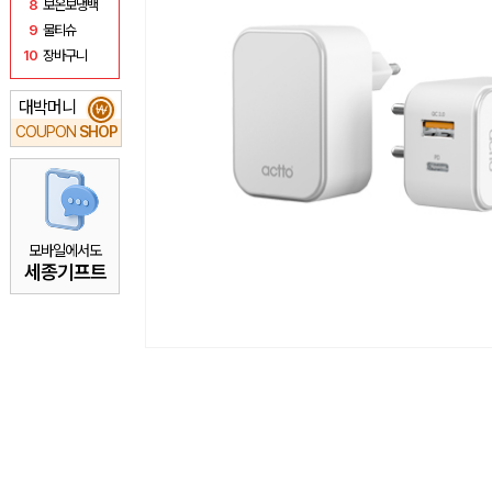
8
보온보냉백
9
물티슈
10
장바구니
대박머니
₩
COUPON
SHOP
모바일에서도
세종기프트