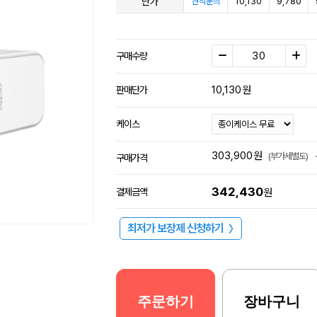
단가
10,130
9,780
견적문의
구매수량
10,130
원
판매단가
케이스
303,900
원
(부가세별도)
구매가격
342,430
결제금액
원
최저가 보장제 신청하기
〉
주문하기
장바구니