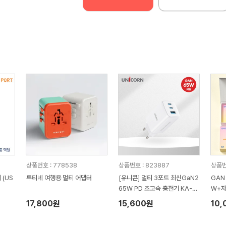
상품번호 : 778538
상품번호 : 823887
상품번
 (US
루티네 여행용 멀티 어댑터
[유니콘] 멀티 3포트 최신GaN2
GAN
65W PD 초고속 충전기 KA-7
W+
00PD
17,800원
15,600원
10,