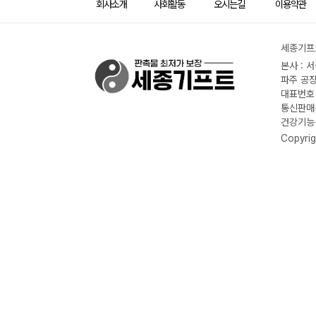
회사소개
사회활동
오시는길
이용약관
세종기프트
본사 : 
파주 공장
대표번호 :
통신판매신
건강기능식
Copyrig