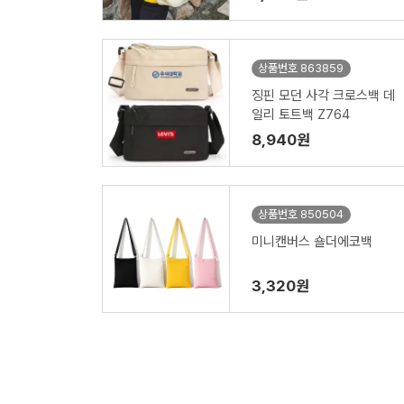
상품번호 863859
징핀 모던 사각 크로스백 데
일리 토트백 Z764
8,940원
상품번호 850504
미니캔버스 숄더에코백
3,320원