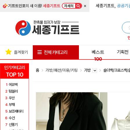
×
세종기프트,
공공기
기프트인포
의 새 이름!
세종기프트
자세히
베스트
기획전
전체 카테고리
즐겨찾기
100
인기카테고리
홈
가방/패션/미용/키링
가방
숄더백/크로스백
TOP 10
1
에코백
2
텀블러
3
우산
4
부채
5
보조배터리
6
수건
7
선풍기