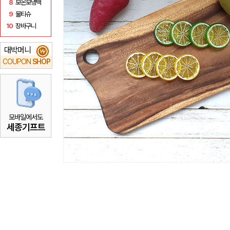
8
보온보냉백
9
물티슈
10
장바구니
대박머니
₩
COUPON
SHOP
모바일에서도
세종기프트