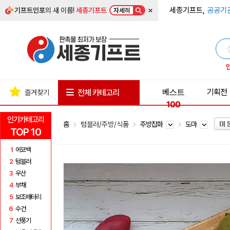
×
세종기프트,
공공기
기프트인포
의 새 이름!
세종기프트
자세히
베스트
기획전
전체 카테고리
즐겨찾기
100
인기카테고리
홈
텀블러/주방/식품
주방잡화
도마
TOP 10
1
에코백
2
텀블러
3
우산
4
부채
5
보조배터리
6
수건
7
선풍기