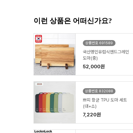
이런 상품은 어떠신가요?
상품번호 691589
국산명인유럽식엔드그레인
도마(중)
52,000원
상품번호 832088
쁘띠 항균 TPU 도마 세트
(대+소)
7,220원