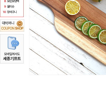
8
보온보냉백
9
물티슈
10
장바구니
대박머니
₩
COUPON
SHOP
모바일에서도
세종기프트