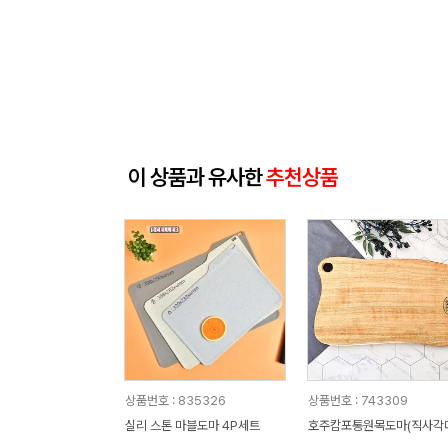
이 상품과 유사한
추천상품
상품번호 : 835326
상품번호 : 743309
실리 스톤 마블도마 4P세트
호주캄포통원목도마(직사각