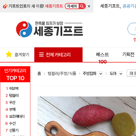
×
세종기프트,
공공기
기프트인포
의 새 이름!
세종기프트
자세히
베스트
기획전
전체 카테고리
즐겨찾기
100
인기카테고리
홈
텀블러/주방/식품
주방잡화
도마
TOP 10
1
에코백
2
텀블러
3
우산
4
부채
5
보조배터리
6
수건
7
선풍기