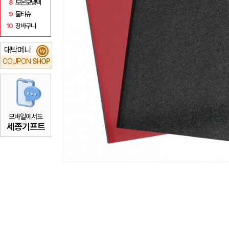
8
보온보냉백
9
물티슈
10
장바구니
대박머니
₩
COUPON
SHOP
모바일에서도
세종기프트