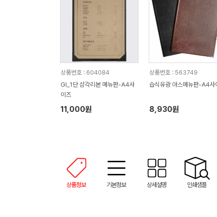
상품번호 : 604084
상품번호 : 563749
GI_1단 삼각리본 메뉴판-A4사
습식유광 아스메뉴판-A4사
이즈
11,000원
8,930원
상품정보
기본정보
상세설명
인쇄샘플