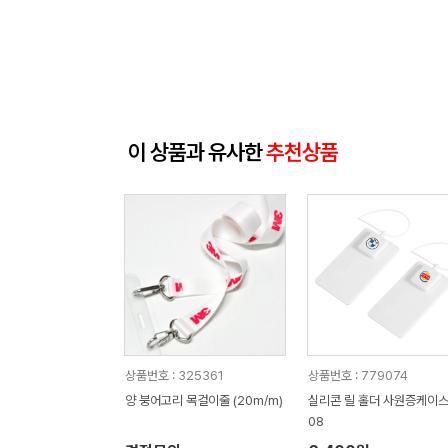
이 상품과 유사한
추천상품
상품번호 : 325361
상품번호 : 779074
양 붕어고리 목걸이줄 (20m/m)
실리콘 릴 홀더 사원증케이스
08