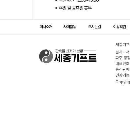
점심시간 12:00~13:00
주말 및 공휴일 휴무
회사소개
사회활동
오시는길
이용약관
세종기프트
본사 : 
파주 공장
대표번호 :
통신판매신
건강기능식
Copyrig