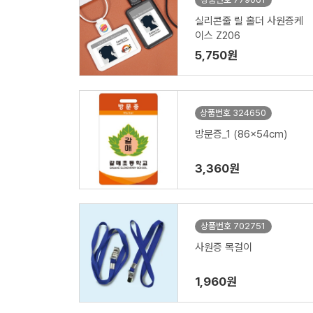
실리콘줄 릴 홀더 사원증케
이스 Z206
5,750원
상품번호 324650
방문증_1 (86x54cm)
3,360원
상품번호 702751
사원증 목걸이
1,960원