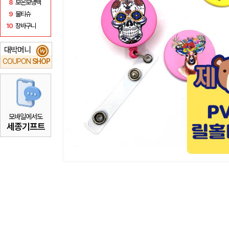
8
보온보냉백
9
물티슈
10
장바구니
대박머니
₩
COUPON
SHOP
모바일에서도
세종기프트