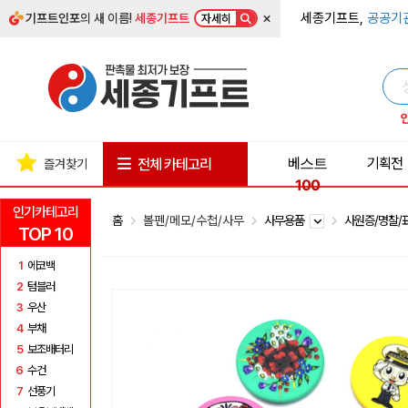
×
세종기프트,
공공기
기프트인포
의 새 이름!
세종기프트
자세히
베스트
기획전
전체 카테고리
즐겨찾기
100
인기카테고리
홈
볼펜/메모/수첩/사무
사무용품
사원증/명찰
TOP 10
1
에코백
2
텀블러
3
우산
4
부채
5
보조배터리
6
수건
7
선풍기