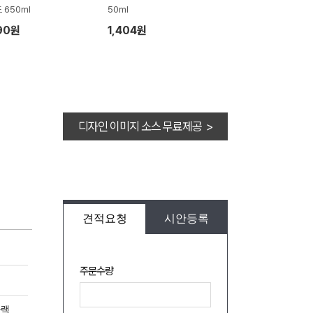
 650ml
50ml
90원
1,404원
디자인 이미지 소스 무료제공 >
견적요청
시안등록
주문수량
랙,