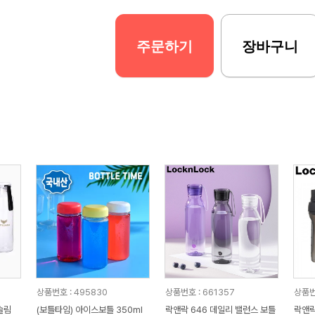
주문하기
장바구니
상품번호 : 495830
상품번호 : 661357
상품번
슬림
(보틀타임) 아이스보틀 350ml
락앤락 646 데일리 밸런스 보틀
락앤락_943 