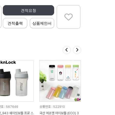
견적요청
견적출력
상품제안서
호 : 567646
상품번호 : 522910
쉐이킷보틀 프로 스
국산 에코젠 마이보틀 (ECO) 3