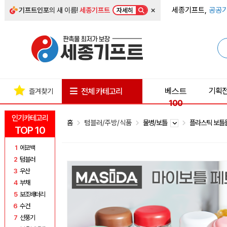
×
세종기프트,
공공기
기프트인포
의 새 이름!
세종기프트
자세히
베스트
기획
전체 카테고리
즐겨찾기
100
인기카테고리
홈
텀블러/주방/식품
물병/보틀
플라스틱 보
TOP 10
1
에코백
2
텀블러
3
우산
4
부채
5
보조배터리
6
수건
7
선풍기