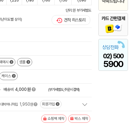
60
1,220
1,180
1,160
1,150
1,090
약속드립니다
단위: 원 부가세별도
카드 간편결제
/난이도별 상이)
견적 히스토리
상담전화
02) 500
5900
쇄예시
샘플
케이스
원
+
배송비
4,000
(부가세별도,주문시결제)
1,950
회원가입
대박머니적립
원
쇼핑백 제작
박스 제작