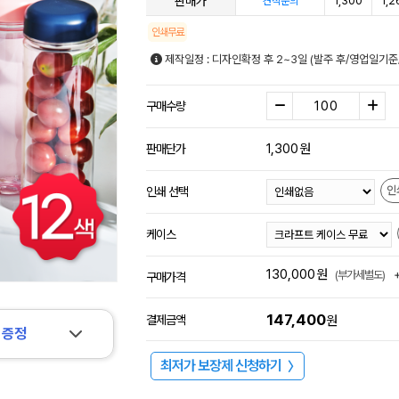
판매가
1,300
1,2
견적문의
인쇄무료
제작일정 : 디자인확정 후 2~3일 (발주 후/영업일기준
구매수량
1,300
원
판매단가
인
인쇄 선택
케이스
130,000
원
(부가세별도)
구매가격
147,400
결제금액
원
 증정
최저가 보장제 신청하기
〉