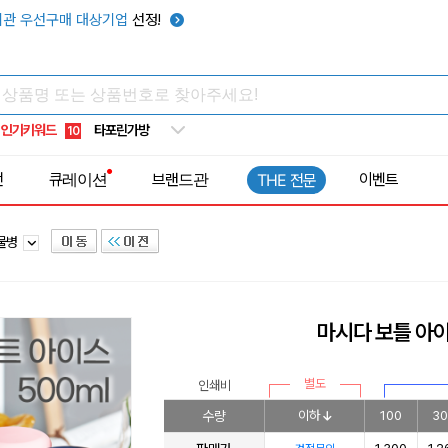
우산
6
관 우선구매 대상기업
선정!
텀블러
7
쿨토시
8
넥쿨러
9
인기키워드
타포린가방
10
선풍기
1
전
큐레이션
브랜드관
이벤트
THE 전문
틀물병
마시다 보틀 아이
별도
인쇄비
수량
이하
100
30