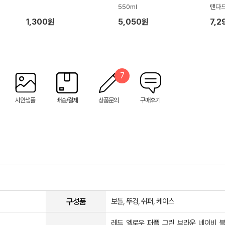
550ml
탠다드
1,300원
5,050원
7,2
7
시안샘플
배송/결제
상품문의
구매후기
구성품
보틀, 뚜겅, 쉬퍼, 케이스
레드, 엘로우, 퍼플, 그린, 브라운, 네이비, 블