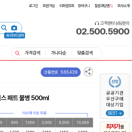
로그인
회원가입
비회원조회
장바구니
질문과답변
(1)
회사소개
고객센터 상담문의
02.500.5900
AI 이미지 검색
가격검색
가나다순
맞춤검색
565439
상품번호
공공기관
스 패트 물병 500ml
우선구매
대상기업
100개 이상 무료
BEST →
0
500
1,000
3,000
5,000
10,000
최저가
를