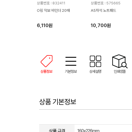
상품번호 : 832411
상품번호 : 575665
O링 악보 바인더 20매
A5자석 노트패드
6,110원
10,700원
상품정보
기본정보
상세설명
인쇄샘플
상품 기본정보
상품 규격
160x226mm