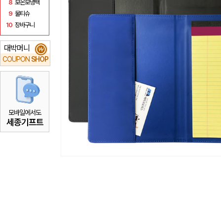
8
보온보냉백
9
물티슈
10
장바구니
대박머니
₩
COUPON
SHOP
모바일에서도
세종기프트