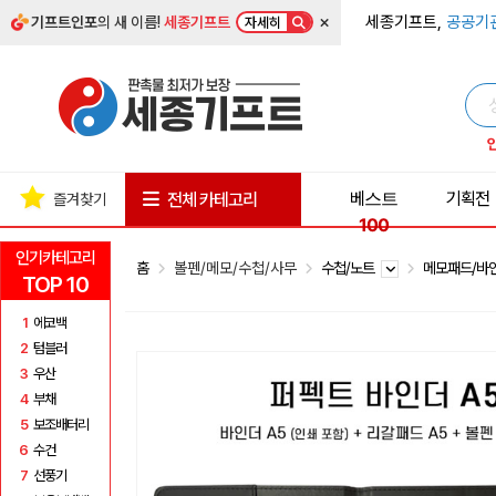
×
세종기프트,
공공기
기프트인포
의 새 이름!
세종기프트
자세히
베스트
기획전
전체 카테고리
즐겨찾기
100
인기카테고리
홈
볼펜/메모/수첩/사무
수첩/노트
메모패드/바
TOP 10
1
에코백
2
텀블러
3
우산
4
부채
5
보조배터리
6
수건
7
선풍기