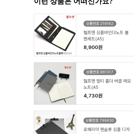
이런 상품은 어떠신가요?
상품번호 219162
헬프맨 심플바인더노트 볼
펜세트(A5)
8,900원
상품번호 861317
헬프맨 멀티 홀더 버클 메모
노트(A5
4,730원
상품번호 799630
로페리아 펜슬롯 심플 디자