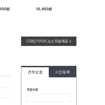
,000원
10,450원
디자인 이미지 소스 무료제공 >
견적요청
시안등록
주문수량