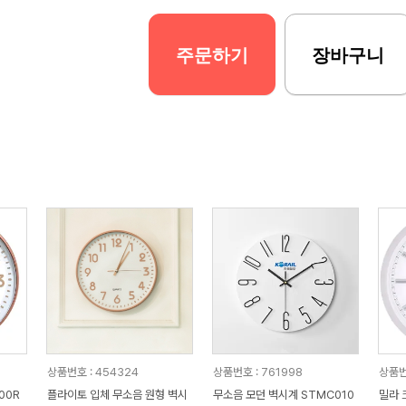
주문하기
장바구니
상품번호 : 454324
상품번호 : 761998
상품번호
00R
플라이토 입체 무소음 원형 벽시
무소음 모던 벽시계 STMC010
밀라 