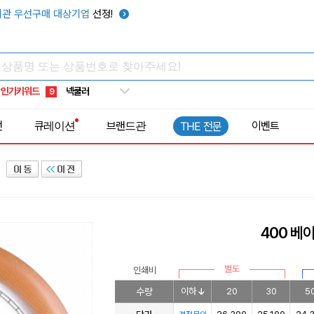
키캡
5
관 우선구매 대상기업
선정!
우산
6
텀블러
7
쿨토시
8
인기키워드
넥쿨러
9
타포린가방
10
전
큐레이션
브랜드관
이벤트
THE 전문
선풍기
1
400 
별도
인쇄비
수량
이하
20
30
5