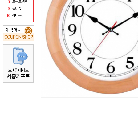
8
보온보냉백
9
물티슈
10
장바구니
대박머니
₩
COUPON
SHOP
모바일에서도
세종기프트