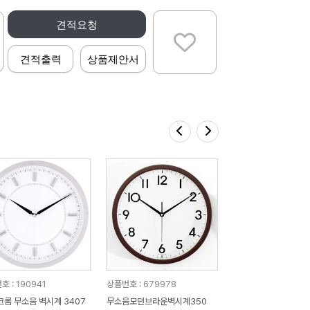
견적요청
견적출력
상품제안서
 : 190941
상품번호 : 679978
크롬 무소음 벽시계 3407
무소음모던브라운벽시계350