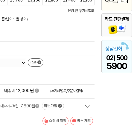
300
23,700
23,200
22,800
22,400
22,100
약속드립니다
단위: 원 부가세별도
카드 간편결제
일기준/난이도별 상이)
상담전화
02) 500
샘플
5900
원
+
배송비
12,000
(부가세별도,주문시결제)
7,890
회원가입
대박머니적립
원
쇼핑백 제작
박스 제작