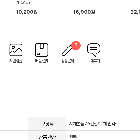
계 30cm
10,200원
16,900원
22
7
시안샘플
배송/결제
상품문의
구매후기
구성품
시계본품 AA건전지1개 인박스
상품 색상
원목