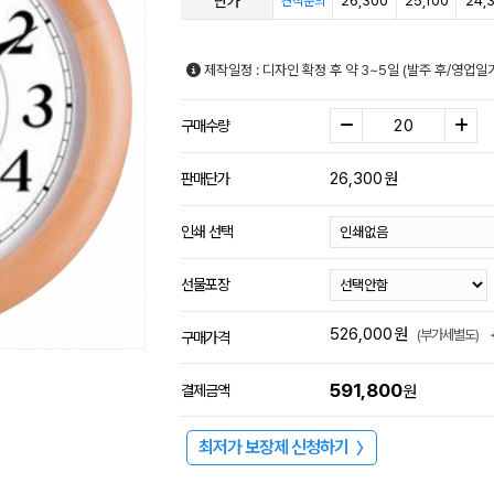
단가
26,300
25,100
24,
견적문의
제작일정 : 디자인 확정 후 약 3~5일 (발주 후/영업
구매수량
26,300
원
판매단가
인쇄 선택
선물포장
526,000
원
(부가세별도)
구매가격
591,800
결제금액
원
최저가 보장제 신청하기
〉