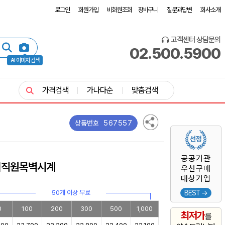
로그인
회원가입
비회원조회
장바구니
질문과답변
회사소개
고객센터 상담문의
02.500.5900
AI 이미지 검색
가격검색
가나다순
맞춤검색
567557
상품번호
공공기관
베이직원목벽시계
우선구매
대상기업
50개 이상 무료
BEST →
0
100
200
300
500
1,000
최저가
를