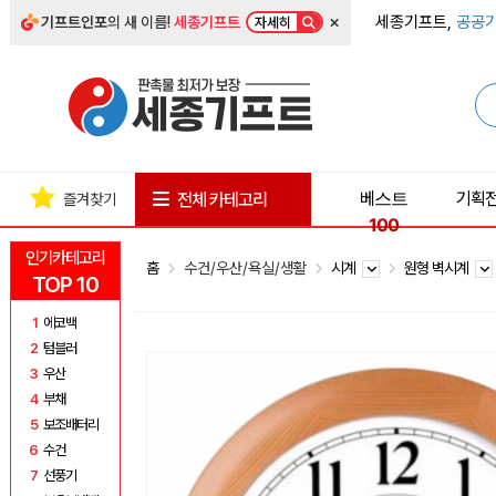
×
세종기프트,
공공기
기프트인포
의 새 이름!
세종기프트
자세히
베스트
기획
전체 카테고리
즐겨찾기
100
인기카테고리
홈
수건/우산/욕실/생활
시계
원형 벽시계
TOP 10
1
에코백
2
텀블러
3
우산
4
부채
5
보조배터리
6
수건
7
선풍기