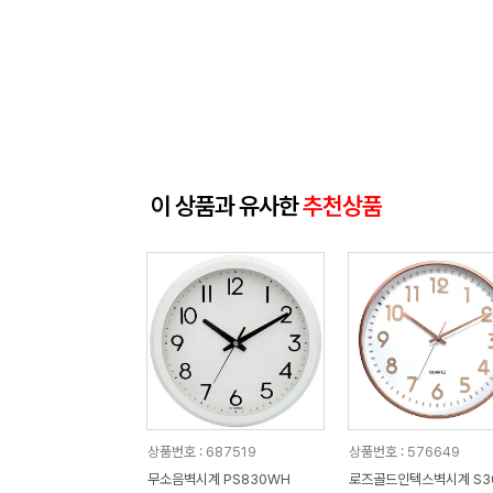
이 상품과 유사한
추천상품
상품번호 : 687519
상품번호 : 576649
무소음벽시계 PS830WH
로즈골드인텍스벽시계 S3