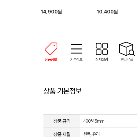
14,900원
10,400원
상품정보
기본정보
상세설명
인쇄샘플
상품 기본정보
상품 규격
400*45mm
상품 재질
원목, 유리