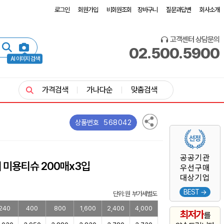
로그인
회원가입
비회원조회
장바구니
질문과답변
회사소개
고객센터 상담문의
02.500.5900
AI 이미지 검색
가격검색
가나다순
맞춤검색
568042
상품번호
공공기관
 미용티슈 200매x3입
우선구매
대상기업
BEST →
단위: 원 부가세별도
240
400
800
1,600
2,400
4,000
최저가
를