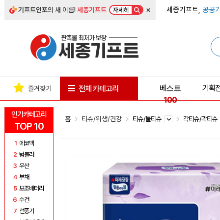
×
세종기프트,
공공기
기프트인포
의 새 이름!
세종기프트
자세히
베스트
기획
전체 카테고리
즐겨찾기
100
인기카테고리
홈
티슈/위생/건강
티슈/물티슈
각티슈/곽티
TOP 10
1
에코백
2
텀블러
3
우산
4
부채
5
보조배터리
6
수건
7
선풍기