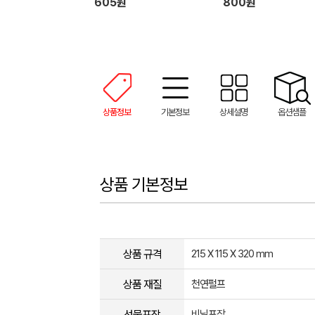
605원
800원
상품정보
기본정보
상세설명
옵션샘플
상품 기본정보
상품 규격
215 X 115 X 320 mm
상품 재질
천연펄프
선물포장
비닐포장