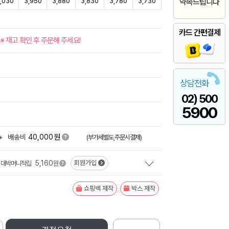
,030
3,950
3,880
3,830
3,780
3,730
약속드립니다
카드 간편결제
※ 재고 확인 후 주문해 주세요!
상담전화
02) 500
5900
원
+
배송비
40,000
(부가세별도,주문시결제)
5,160
회원가입
대박머니적립
원
쇼핑백 제작
박스 제작