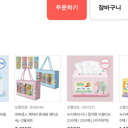
주문하기
장바구니
상품번호 : 808046
상품번호 : 862211
상품번호
친타월
에버센스 캐릭터 휴대용 캔티슈
누리케어 미니 절약형 미용티슈
누리케
4p 선물세트
230매 / 250매 (스티커부착)
0매 