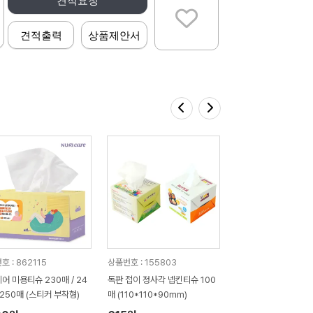
견적요청
견적출력
상품제안서
 : 862115
상품번호 : 155803
어 미용티슈 230매 / 24
독판 접이 정사각 넵킨티슈 100
/ 250매 (스티커 부착형)
매 (110*110*90mm)