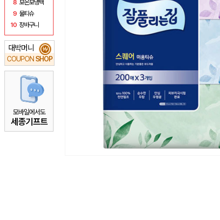
8
보온보냉백
9
물티슈
10
장바구니
대박머니
₩
COUPON
SHOP
모바일에서도
세종기프트