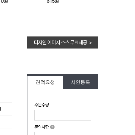
00원
615원
디자인 이미지 소스 무료제공 >
견적요청
시안등록
주문수량
입
문의사항