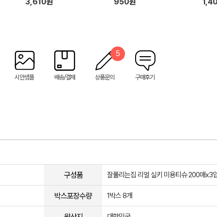
3,610원
950원
1,4
5
시안샘플
배송/결제
상품문의
구매후기
구성품
잘풀리는집 리얼 실키 미용티슈 200매x3
박스포장수량
1박스 8개
원산지
대한민국