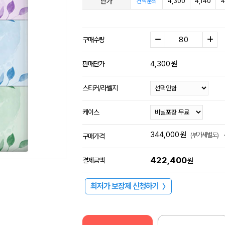
단가
4,300
4,140
4
견적문의
구매수량
4,300
원
판매단가
스티커/라벨지
케이스
344,000
원
(부가세별도)
구매가격
422,400
결제금액
원
최저가 보장제 신청하기
〉