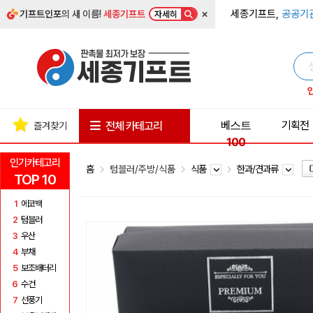
×
세종기프트,
공공기
기프트인포
의 새 이름!
세종기프트
자세히
베스트
기획전
전체 카테고리
즐겨찾기
100
인기카테고리
홈
텀블러/주방/식품
식품
한과/견과류
TOP 10
1
에코백
2
텀블러
3
우산
4
부채
5
보조배터리
6
수건
7
선풍기