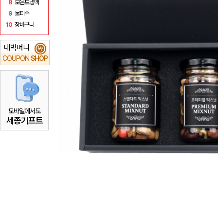
8
보온보냉백
9
물티슈
10
장바구니
대박머니
₩
COUPON
SHOP
모바일에서도
세종기프트