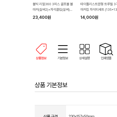
볼빅 리얼360 3피스 골프볼 볼
타이틀리스트원형 트루필 3
마커(실버2)+자석클립(실버)
마커칩 자석티세트 (135*13
+자석티(2)+골프타월 세트
45mm)
23,400원
14,000원
상품정보
기본정보
상세설명
인쇄샘플
상품 기본정보
상품 규격
230x157x50mm