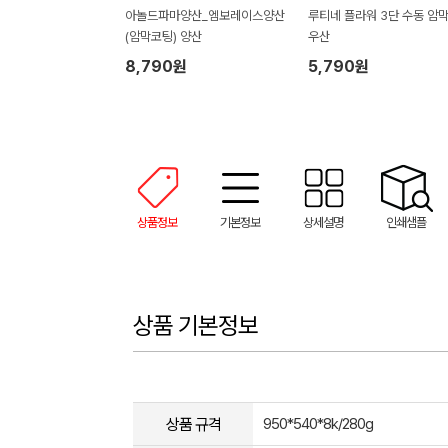
아놀드파마양산_엠보레이스양산
루티네 플라워 3단 수동 암막
(암막코팅) 양산
우산
8,790원
5,790원
상품정보
기본정보
상세설명
인쇄샘플
상품 기본정보
상품 규격
950*540*8k/280g