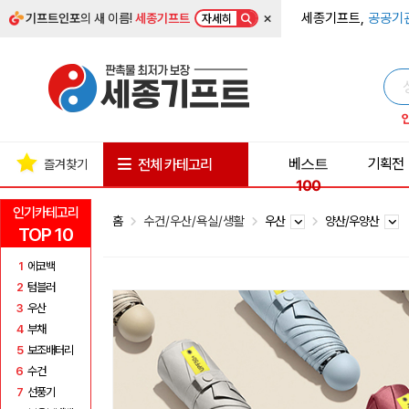
×
세종기프트,
공공기
기프트인포
의 새 이름!
세종기프트
자세히
베스트
기획전
전체 카테고리
즐겨찾기
100
인기카테고리
홈
수건/우산/욕실/생활
우산
양산/우양산
TOP 10
1
에코백
2
텀블러
3
우산
4
부채
5
보조배터리
6
수건
7
선풍기