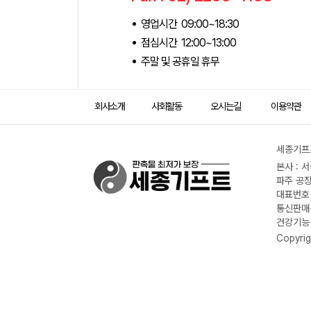
영업시간 09:00~18:30
점심시간 12:00~13:00
주말 및 공휴일 휴무
회사소개
사회활동
오시는길
이용약관
세종기프트
본사 : 
파주 공장
대표번호 :
통신판매신
건강기능식
Copyrig