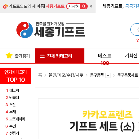
×
세종기프트,
공공기
기프트인포
의 새 이름!
세종기프트
자세히
베스트
기획전
전체 카테고리
즐겨찾기
100
인기카테고리
홈
볼펜/메모/수첩/사무
문구용품
문구용품세
TOP 10
1
에코백
2
텀블러
3
우산
4
부채
5
보조배터리
6
수건
7
선풍기