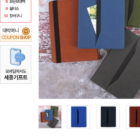
8
보온보냉백
9
물티슈
10
장바구니
대박머니
₩
COUPON
SHOP
모바일에서도
세종기프트