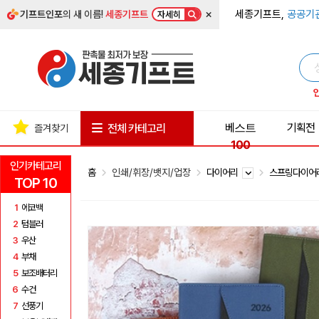
×
세종기프트,
공공기
기프트인포
의 새 이름!
세종기프트
자세히
베스트
기획전
전체 카테고리
즐겨찾기
100
인기카테고리
홈
인쇄/휘장/뱃지/업장
다이어리
스프링다이
TOP 10
1
에코백
2
텀블러
3
우산
4
부채
5
보조배터리
6
수건
7
선풍기