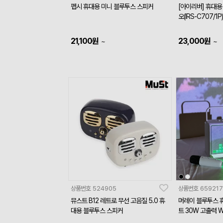
펩시 휴대용 미니 블루투스 스피커
[아이리버] 휴대용
오(IRS-C707/1P)
21,100
원
23,000
원
~
~
상품번호
524905
상품번호
659217
뮤스트 B12 레트로 무선 고음질 5.0 휴
머레이 블루투스 
대용 블루투스 스피커
트 30W 고출력 W