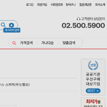
로그인
회원가입
비회원조회
장바구니
질문과답변
회사소개
고객센터 상담문의
02.500.5900
AI 이미지 검색
가격검색
가나다순
맞춤검색
공공기관
우선구매
대상기업
투스 스피커(무드램프)
BEST →
최저가
를
약속드립니다