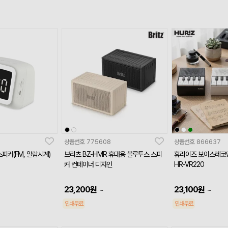
상품번호
775608
상품번호
866637
피커(FM, 알람시계)
브리츠 BZ-HMR 휴대용 블루투스 스피
휴라이즈 보이스레코
커 컨테이너 디자인
HR-VR220
23,200
원
23,100
원
~
~
인쇄무료
인쇄무료