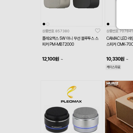
상품번호
857380
상품번호
707841
플레오맥스 5W 미니 무선 블루투스 스
CAMAC LED 
피커 PM-MBT2000
스피커 CMK-70
12,100
원
10,330
원
~
~
케이스무료