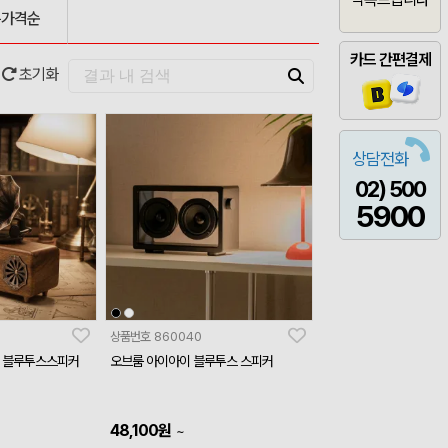
은가격순
카드 간편결제
초기화
상담전화
02) 500
5900
상품번호
860040
크 블루투스스피커
오브룸 아이아이 블루투스 스피커
48,100
원
~