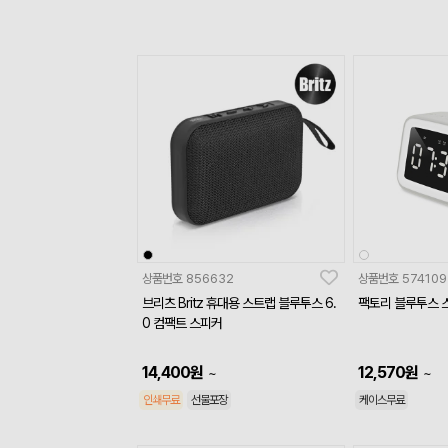
상품번호
856632
상품번호
574109
브리츠 Britz 휴대용 스트랩 블루투스 6.
팩토리 블루투스 스
0 컴팩트 스피커
14,400
원
12,570
원
~
~
인쇄무료
선물포장
케이스무료