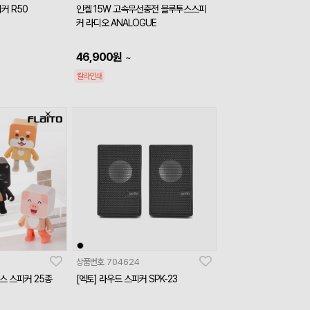
커 R50
인켈 15W 고속무선충전 블루투스스피
커 라디오 ANALOGUE
46,900
원
~
칼라인쇄
상품번호
704624
스 스피커 25종
[엑토] 라우드 스피커 SPK-23