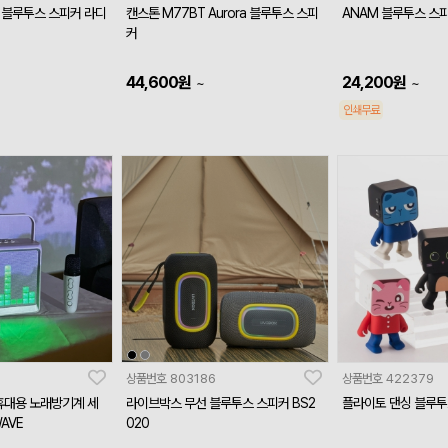
 블루투스 스피커 라디
캔스톤 M77BT Aurora 블루투스 스피
ANAM 블루투스 스피
커
44,600
원
24,200
원
~
~
인쇄무료
상품번호
803186
상품번호
422379
휴대용 노래방기계 세
라이브박스 무선 블루투스 스피커 BS2
플라이토 댄싱 블루투
AVE
020