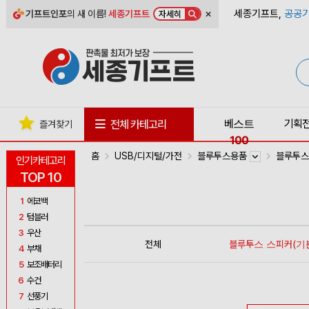
×
세종기프트,
공공기
기프트인포
의 새 이름!
세종기프트
자세히
베스트
기획
전체 카테고리
즐겨찾기
100
홈
USB/디지털/가전
블루투스용품
블루투스
인기카테고리
TOP 10
1
에코백
2
텀블러
3
우산
전체
블루투스 스피커(기
4
부채
5
보조배터리
6
수건
7
선풍기