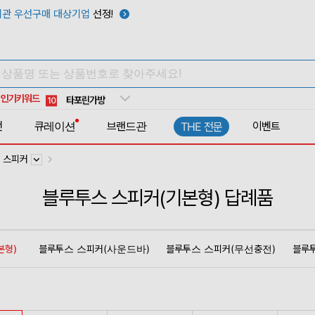
관 우선구매 대상기업
선정!
우산
6
텀블러
7
쿨토시
8
넥쿨러
9
인기키워드
타포린가방
10
선풍기
1
전
큐레이션
브랜드관
이벤트
THE 전문
 스피커
블루투스 스피커(기본형) 답례품
본형)
블루투스 스피커(사운드바)
블루투스 스피커(무선충전)
블루