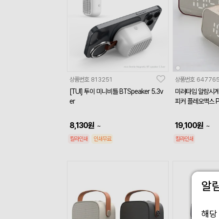
상품번호
813251
상품번호
64776
[TUI] 투이 미니비틀 BTSpeaker 5.3v
미러타입 알람시계
er
피커 플레오맥스 P
8,130
원
19,100
원
~
~
칼라인쇄
인쇄무료
칼라인쇄
알
해당