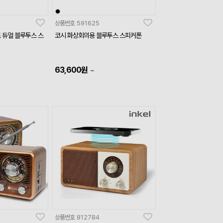
상품번호
591625
트 듀얼 블루투스 스
코시 화상회의용 블루투스 스피커폰
63,600
원
~
상품번호
812784