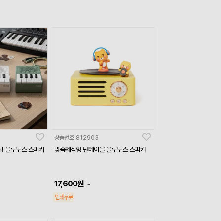
상품번호
812903
딩 블루투스 스피커
맞춤제작형 턴테이블 블루투스 스피커
17,600
원
~
인쇄무료