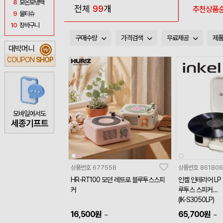
8
보온보냉백
전체
99
개
추천상품
9
물티슈
10
장바구니
구매수량
가격검색
무료제공
제
대박머니
₩
COUPON
SHOP
모바일에서도
세종기프트
상품번호
677558
상품번호
861806
HR-RT100 모던 레트로 블루투스스피
인켈 인테리어 LP
커
루투스 스피커
(IK-S3050LP)
16,500
원
65,700
원
~
~