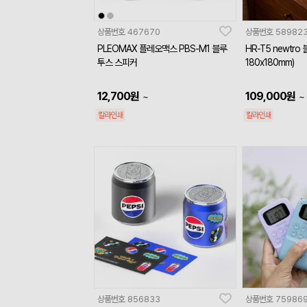
상품번호
467670
상품번호
58982
PLEOMAX 플레오맥스 PBS-M1 블루
HR-T5 newtr
투스 스피커
180x180mm)
12,700
원
109,000
원
~
~
칼라인쇄
칼라인쇄
상품번호
856833
상품번호
75986