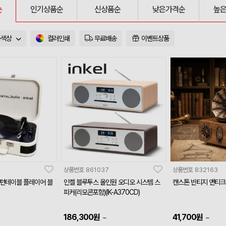
순
인기상품순
신상품순
낮은가격순
높
품색상
컬러인쇄
무료배송
이벤트상품
상품번호
861037
상품번호
832163
 턴테이블 플레이어 블
인켈 블루투스 올인원 오디오 시스템 스
캔스톤 빈티지 앤티
피커(리모콘포함)(IK-A370CD)
186,300
원
41,700
원
~
~