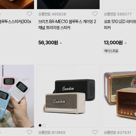
3
상품번호
495828
상품번호
588077
o 블루투스스피커(300x
브리츠 BR-MEC10 블루투스 게이밍 2
오호 S10 LED 라이
채널 프리미엄 스피커
피커
56,300
원
13,000
원
~
~
케이스무료
9
상품번호
813855
상품번호
837631