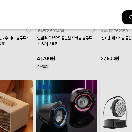
상품번호
599434
상품번호
762959
레인보우 미니 블루투스
인켈 IK-C35RS 올인원 포터블 블루투
엠피맨 웨어러블 클립
CBS
스 시계 스피커
41,700
원
27,500
원
~
~
선물포장