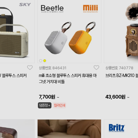
상품번호
846431
상품번호
740778
0W 블루투스 스피커
milli 초소형 블루투스 스피커 휴대용 마
브리츠 BZ-MK310
그넷 거치대 비틀
7,700
원
43,600
원
~
~
덤증정 +
칼라인쇄