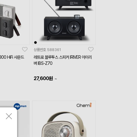
상품번호
588361
300 HiFi 사운드
레트로 블루투스 스피커 IRIVER 아이리
버 IBS-Z70
27,600
원
~