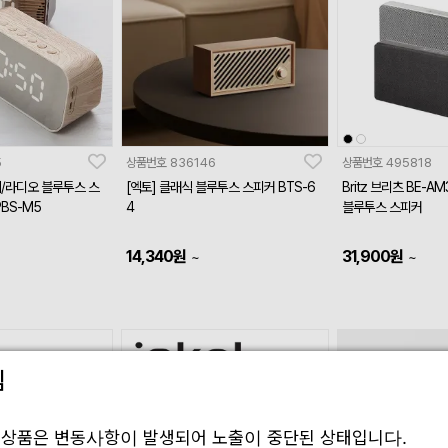
5
상품번호
836146
상품번호
495818
/라디오 블루투스 스
[엑토] 클래식 블루투스 스피커 BTS-6
Britz 브리츠 BE-AM
BS-M5
4
블루투스 스피커
14,340
원
31,900
원
~
~
림
 상품은 변동사항이 발생되어 노출이 중단된 상태입니다.