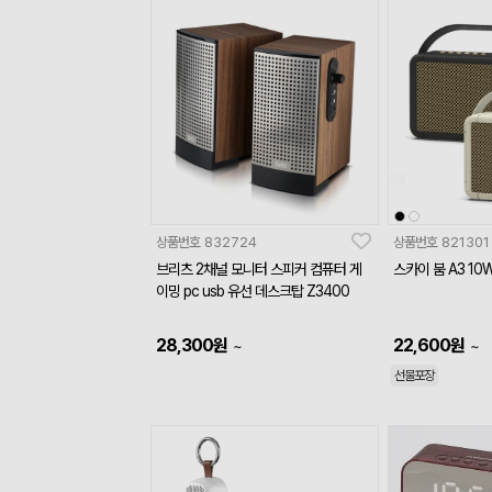
상품번호
832724
상품번호
821301
브리츠 2채널 모니터 스피커 컴퓨터 게
스카이 붐 A3 1
이밍 pc usb 유선 데스크탑 Z3400
28,300
원
22,600
원
~
~
선물포장