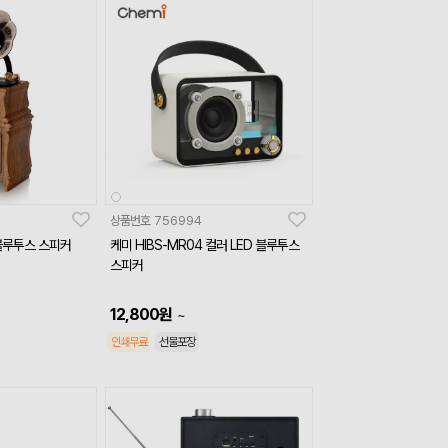
상품번호
756994
 블루투스 스피커
케미 HIBS-MR04 컬러 LED 블루투스
스피커
12,800
원
~
인쇄무료
선물포장