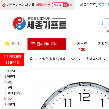
×
세종기프트,
공공기
기프트인포
의 새 이름!
세종기프트
자세히
베스트
기획전
전체 카테고리
즐겨찾기
100
인기카테고리
홈
수건/우산/욕실/생활
시계
원형 벽시계
TOP 10
1
에코백
2
텀블러
3
우산
4
부채
5
보조배터리
6
수건
7
선풍기