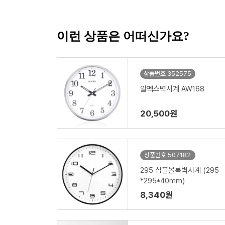
이런 상품은 어떠신가요?
상품번호 352575
알펙스벽시계 AW168
20,500원
상품번호 507182
295 심플볼록벽시계 (295
*295*40mm)
8,340원