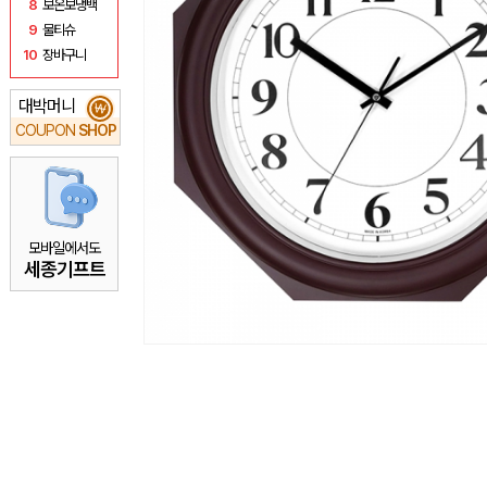
8
보온보냉백
9
물티슈
10
장바구니
대박머니
₩
COUPON
SHOP
모바일에서도
세종기프트