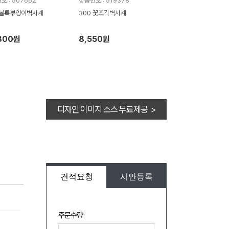
호 : 507662
상품번호 : 519378
 볼록부엉이벽시계
300 꽃조각벽시계
800원
8,550원
디자인 이미지 소스 무료제공 >
견적요청
시안등록
주문수량