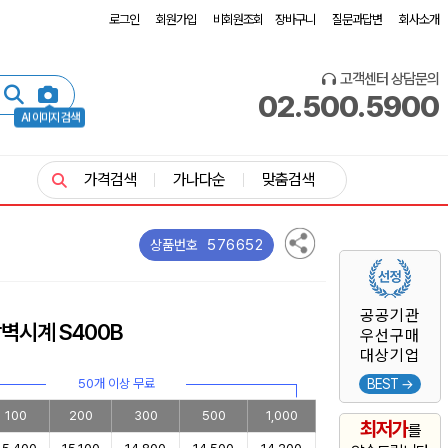
로그인
회원가입
비회원조회
장바구니
질문과답변
회사소개
고객센터 상담문의
02.500.5900
AI 이미지 검색
가격검색
가나다순
맞춤검색
576652
상품번호
공공기관
벽시계 S400B
우선구매
대상기업
50개 이상 무료
BEST →
100
200
300
500
1,000
최저가
를