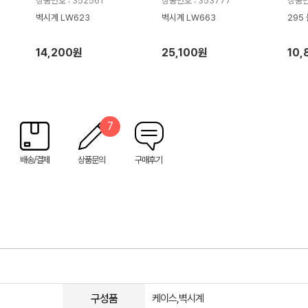
상품번호 : 352561
상품번호 : 353777
상품번
벽시계 LW623
벽시계 LW663
295
14,200원
25,100원
10,
7
배송/결제
상품문의
구매후기
구성품
케이스,벽시계