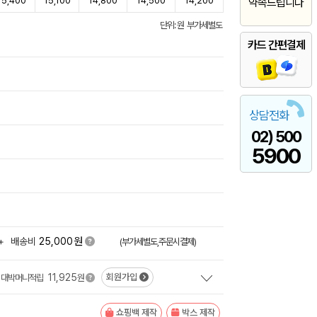
15,400
15,100
14,800
14,500
14,200
약속드립니다
단위: 원 부가세별도
카드 간편결제
상담전화
02) 500
5900
원
+
배송비
25,000
(부가세별도,주문시결제)
11,925
회원가입
대박머니적립
원
쇼핑백 제작
박스 제작