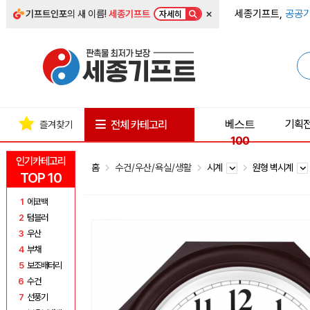
×
세종기프트,
공공기
기프트인포
의 새 이름!
세종기프트
자세히
베스트
기획
전체 카테고리
즐겨찾기
100
인기카테고리
홈
수건/우산/욕실/생활
시계
원형 벽시계
TOP 10
1
에코백
2
텀블러
3
우산
4
부채
5
보조배터리
6
수건
7
선풍기