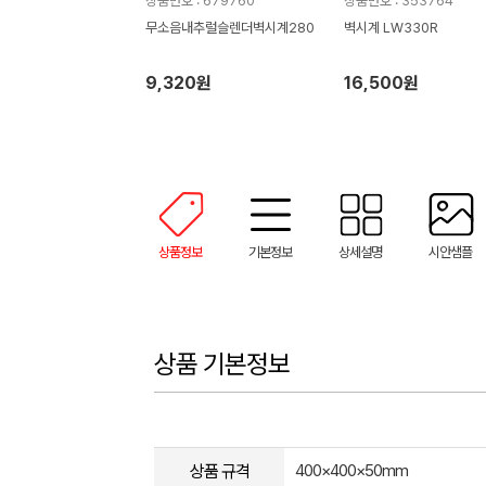
상품번호 : 679760
상품번호 : 353764
무소음내추럴슬렌더벽시계280
벽시계 LW330R
9,320원
16,500원
상품정보
기본정보
상세설명
시안샘플
상품 기본정보
상품 규격
400×400×50mm