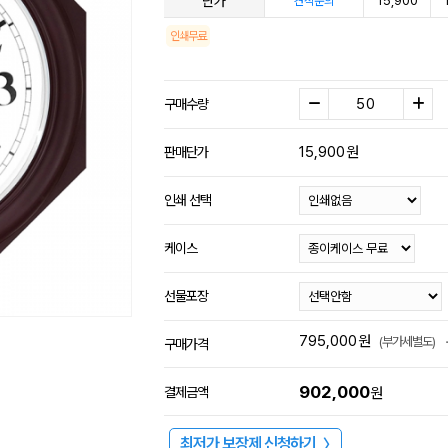
단가
15,900
견적문의
인쇄무료
구매수량
15,900
원
판매단가
인쇄 선택
케이스
선물포장
795,000
원
(부가세별도)
구매가격
902,000
결제금액
원
최저가 보장제 신청하기
〉