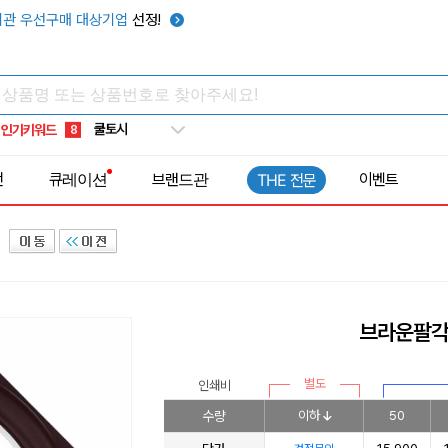
키캡
5
관 우선구매 대상기업
선정!
우산
6
텀블러
7
쿨토시
8
인기키워드
넥쿨러
9
타포린가방
10
전
큐레이션
브랜드관
이벤트
THE 전문
선풍기
1
브라운팔각
별도
인쇄비
수량
이하
50