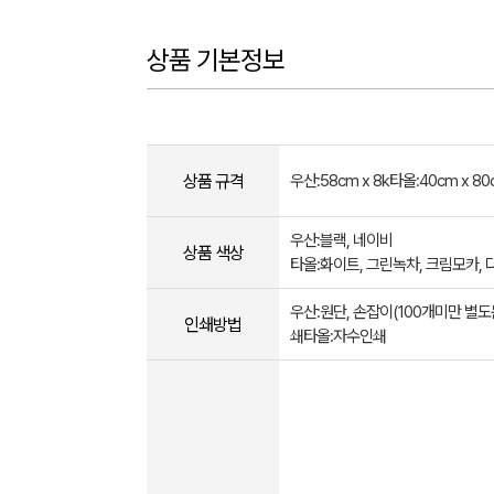
상품 기본정보
상품 규격
우산:58cm x 8k타올:40cm x 80
우산:블랙, 네이비
상품 색상
타올:화이트, 그린녹차, 크림모카,
우산:원단, 손잡이(100개미만 별도
인쇄방법
쇄타올:자수인쇄