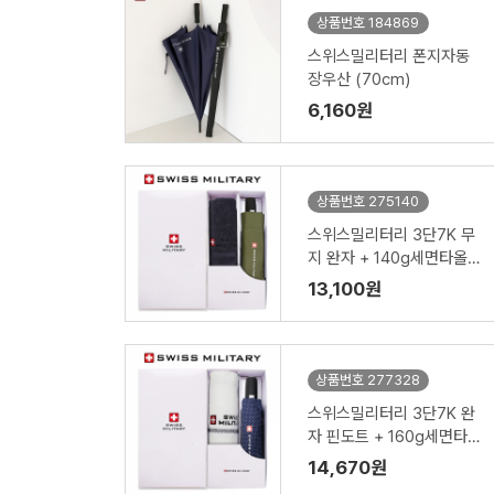
상품번호 184869
스위스밀리터리 폰지자동
장우산 (70cm)
6,160원
상품번호 275140
스위스밀리터리 3단7K 무
지 완자 + 140g세면타올
세트
13,100원
상품번호 277328
스위스밀리터리 3단7K 완
자 핀도트 + 160g세면타올
세트
14,670원