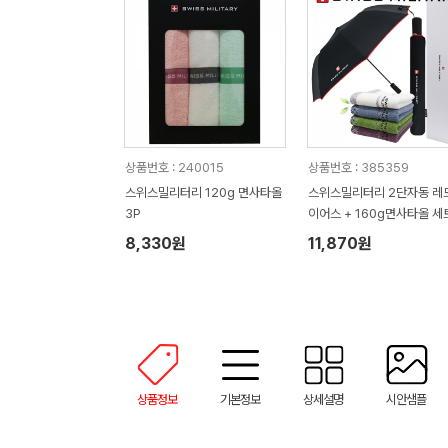
상품번호 : 240015
상품번호 : 385359
스위스밀리터리 120g 면사타올
스위스밀리터리 2단자동 레
3P
이어스 + 160g면사타올 세
8,330원
11,870원
상품정보
기본정보
상세설명
시안샘플