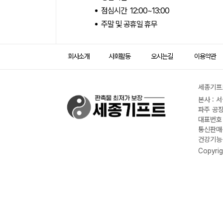
점심시간 12:00~13:00
주말 및 공휴일 휴무
회사소개
사회활동
오시는길
이용약관
세종기프트
본사 : 
파주 공장
대표번호 :
통신판매신
건강기능식
Copyrig