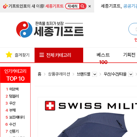
×
세종기프트,
공공기
기프트인포
의 새 이름!
세종기프트
자세히
베스트
기획전
전체 카테고리
즐겨찾기
100
인기카테고리
홈
상품큐레이션
브랜드별
우산/수건/타올
TOP 10
1
에코백
2
텀블러
3
우산
4
부채
5
보조배터리
6
수건
7
선풍기