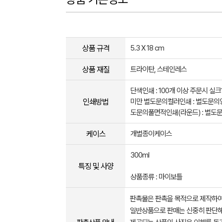
상품 규격
5.3 X 18 cm
상품 재질
트라이탄, 스테인레스
단색인쇄 : 100개 이상 주문시 실크
인쇄방법
미만 별도문의컬러인쇄 : 별도문의양
도문의풀면적인쇄(라운드) : 별도
케이스
개별종이케이스
300ml
특징 및 사양
상품종류 : 마이보틀
판촉물은 판촉을 목적으로 제작하여
일반상품으로 판매는 신중히 판단해