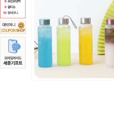
8
보온보냉백
9
물티슈
10
장바구니
대박머니
₩
COUPON
SHOP
모바일에서도
세종기프트