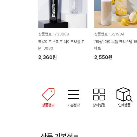
상품번호 : 733068
상품번호 : 651984
맥로이드 스피드 쉐이크보틀 T
[티썸] 마이보틀 크리스탈 1
M-3000
페트
2,360원
2,550원
상품정보
기본정보
상세설명
인쇄샘플
상품 기본정보