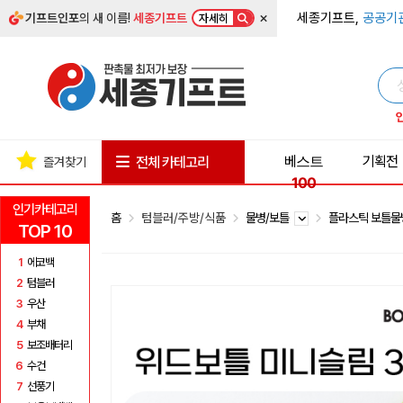
×
세종기프트,
공공기
기프트인포
의 새 이름!
세종기프트
자세히
베스트
기획전
전체 카테고리
즐겨찾기
100
인기카테고리
홈
텀블러/주방/식품
물병/보틀
플라스틱 보틀
TOP 10
1
에코백
2
텀블러
3
우산
4
부채
5
보조배터리
6
수건
7
선풍기