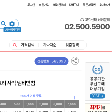
로그인
회원가입
비회원조회
장바구니
질문과답변
회사소개
고객센터 상담문의
02.500.5900
AI 이미지 검색
가격검색
가나다순
맞춤검색
583093
상품번호
공공기관
트리 사각 냄비받침
우선구매
대상기업
200개 이상 무료
BEST →
300
500
1,000
2,000
3,000
5,000
최저가
를