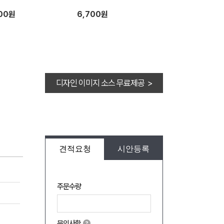
300원
6,700원
디자인 이미지 소스 무료제공 >
견적요청
시안등록
주문수량
문의사항