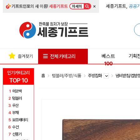
×
세종기프트,
공공기
기프트인포
의 새 이름!
세종기프트
자세히
베스트
기획
전체 카테고리
즐겨찾기
100
인기카테고리
홈
텀블러/주방/식품
주방잡화
냄비받침/컵받
TOP 10
1
에코백
2
텀블러
3
우산
4
부채
5
보조배터리
6
수건
7
선풍기