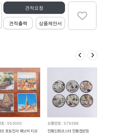
견적요청
견적출력
상품제안서
호 : 553000
상품번호 : 579288
르 포토전사 패브릭 티코
전통민화코스터 전통컵받침