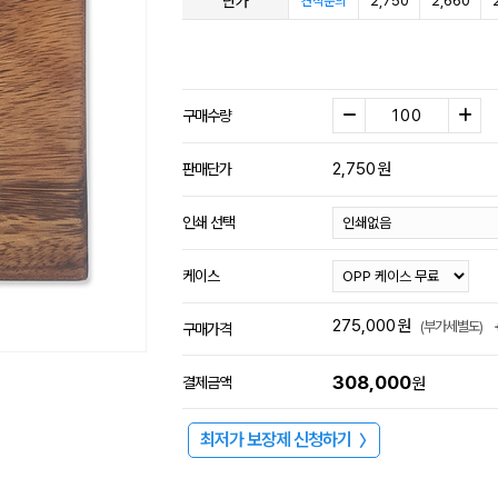
단가
2,750
2,660
견적문의
구매수량
2,750
원
판매단가
인쇄 선택
케이스
275,000
원
(부가세별도)
구매가격
308,000
결제금액
원
최저가 보장제 신청하기
〉