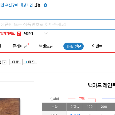
썬캡
3
관 우선구매 대상기업
선정!
보온보냉백
4
키캡
5
우산
6
인기키워드
텀블러
7
쿨토시
8
전
큐레이션
브랜드관
이벤트
THE 전문
넥쿨러
9
타포린가방
10
침
선풍기
1
백야드 레인
별도
인쇄비
수량
이하
100
200