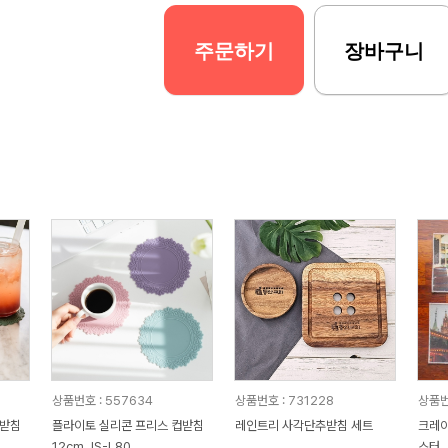
주문하기
장바구니
상품번호 : 557634
상품번호 : 731228
상품번
플라이토 실리콘 프리스 컵받침
레인트리 사각단추받침 세트
크레아
12cm JS-L80
스터