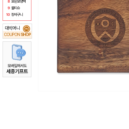
8
보온보냉백
9
물티슈
10
장바구니
대박머니
₩
COUPON
SHOP
모바일에서도
세종기프트