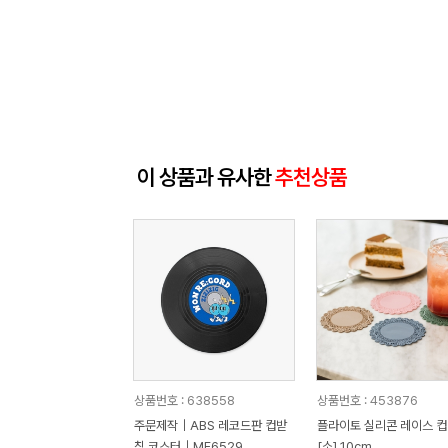
이 상품과 유사한
추천상품
상품번호 : 638558
상품번호 : 453876
주문제작｜ABS 레코드판 컵받
플라이토 실리콘 레이스 컵받침
침 코스터｜MF6529
[소] 10cm