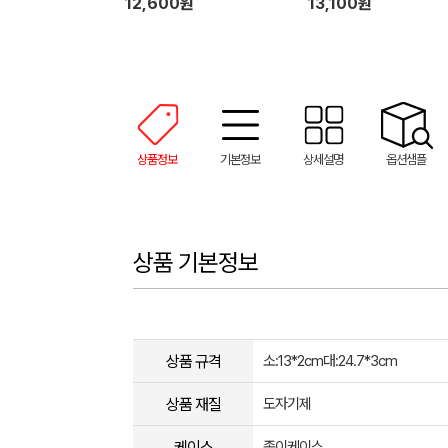
12,600원
13,100원
상품정보
기본정보
상세설명
옵션샘플
상품 기본정보
상품 규격
소:13*2cm대:24.7*3cm
상품 재질
도자기제
케이스
종이케이스