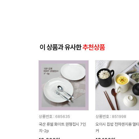
이 상품과 유사한
추천상품
상품번호 : 685635
상품번호 : 851998
국산 류쉘 화이트 원형접시 7인
오이시 집밥 전자렌지용 멀
치-2p
커