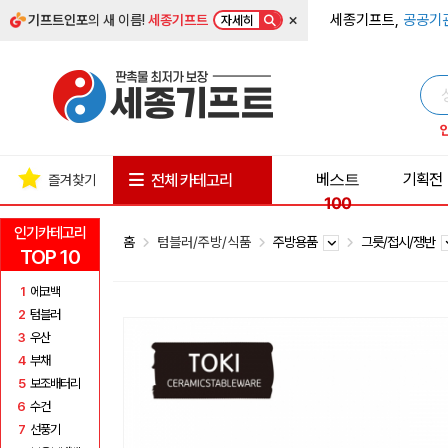
×
세종기프트,
공공기
기프트인포
의 새 이름!
세종기프트
자세히
베스트
기획전
전체 카테고리
즐겨찾기
100
인기카테고리
홈
텀블러/주방/식품
주방용품
그릇/접시/쟁반
TOP 10
1
에코백
2
텀블러
3
우산
4
부채
5
보조배터리
6
수건
7
선풍기