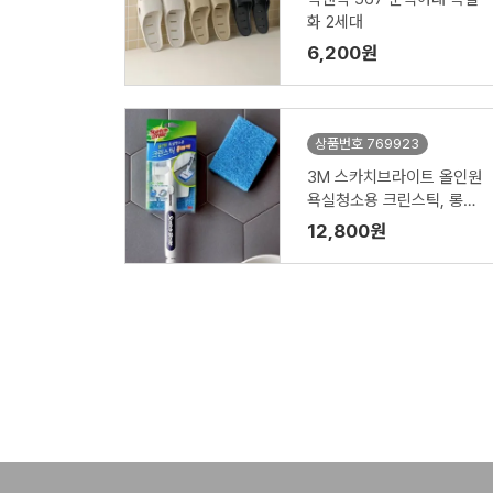
화 2세대
6,200원
상품번호 769923
3M 스카치브라이트 올인원
욕실청소용 크린스틱, 롱핸
들 (핸들 1입, 리필 1입)
12,800원