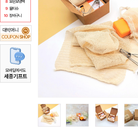
8
보온보냉백
9
물티슈
10
장바구니
대박머니
₩
COUPON
SHOP
모바일에서도
세종기프트