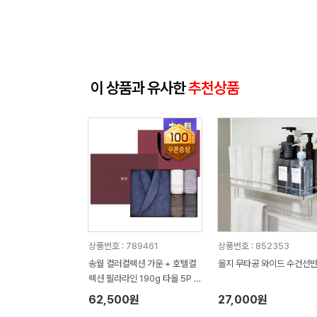
이 상품과 유사한
추천상품
상품번호 : 789461
상품번호 : 852353
송월 컬러컬렉션 가운 + 호텔컬
올지 무타공 와이드 수건선
렉션 필라라인 190g 타올 5P 세
트
62,500원
27,000원