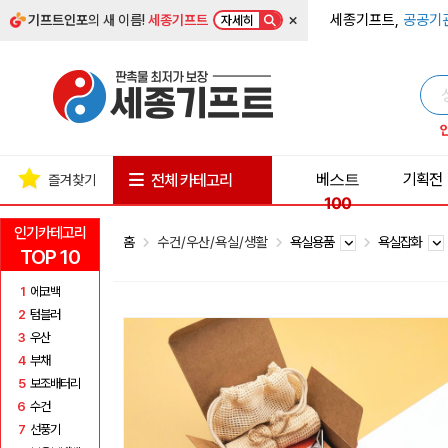
×
세종기프트,
공공기
기프트인포
의 새 이름!
세종기프트
자세히
베스트
기획전
전체 카테고리
즐겨찾기
100
인기카테고리
홈
수건/우산/욕실/생활
욕실용품
욕실잡화
TOP 10
1
에코백
2
텀블러
3
우산
4
부채
5
보조배터리
6
수건
7
선풍기