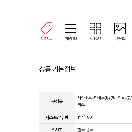
상품정보
기본정보
상세설명
시안샘플
상품 기본정보
세안비누+면비누망+면샤워볼+고
구성품
박스
박스포장수량
1박스 80개
원산지
한국, 중국