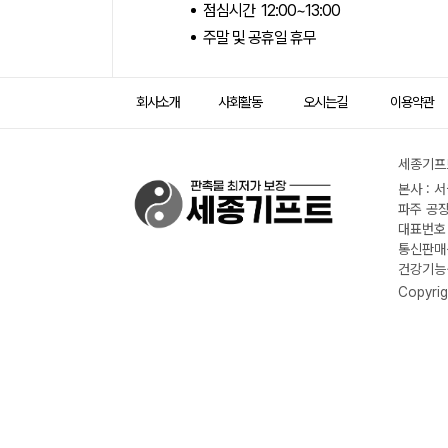
점심시간 12:00~13:00
주말 및 공휴일 휴무
회사소개
사회활동
오시는길
이용약관
세종기프트
본사 : 
파주 공장
대표번호 :
통신판매신
건강기능식
Copyrig