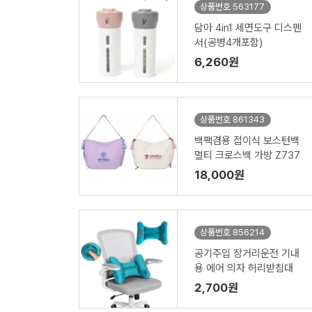
상품번호 563177
담아 4in1 세면도구 디스펜
서(공병4개포함)
6,260원
상품번호 861343
백팩겸용 접이식 보스턴백
멀티 크로스백 가방 Z737
18,000원
상품번호 856214
공기주입 장거리운전 기내
용 에어 의자 허리받침대
2,700원