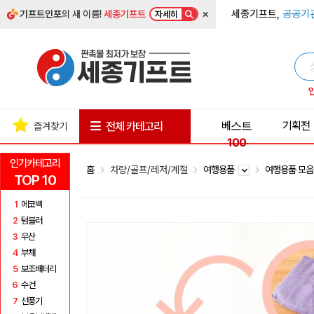
×
세종기프트,
공공기
기프트인포
의 새 이름!
세종기프트
자세히
베스트
기획전
전체 카테고리
즐겨찾기
100
인기카테고리
홈
차량/골프/레저/계절
여행용품
여행용품 모
TOP 10
1
에코백
2
텀블러
3
우산
4
부채
5
보조배터리
6
수건
7
선풍기