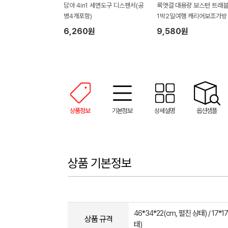
담아 4in1 세면도구 디스펜서(공
룩앳걸 대용량 보스턴 트래
병4개포함)
1박2일여행 캐리어보조가방 
olor
6,260원
9,580원
상품정보
기본정보
상세설명
옵션샘플
상품 기본정보
46*34*22(cm, 펼친 상태) / 17*1
상품 규격
태)