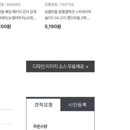
호 : 860682
상품번호 : 759720
월 베일 패키지 감사 답례
송월타월 호텔컬렉션 스트라이프
매세트(뉴컬러무지)(쇼핑백
솔리드34 고리 핸드타올 2매 크
라프트세트
200원
5,190원
디자인 이미지 소스 무료제공 >
견적요청
시안등록
주문수량