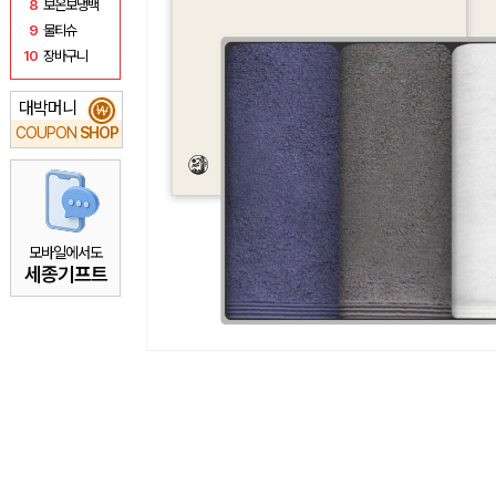
8
보온보냉백
9
물티슈
10
장바구니
대박머니
₩
COUPON
SHOP
모바일에서도
세종기프트