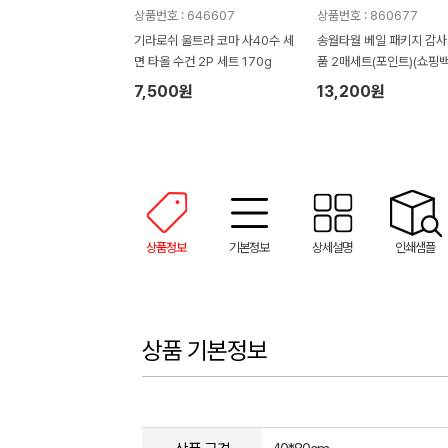
상품번호 : 646607
상품번호 : 860677
기라로쉬 울트라 코마 사40수 세
송월타월 베일 패키지 감사
면 타올 수건 2P 세트 170g
품 2매세트(포인트)(쇼핑백
정)
7,500원
13,200원
상품정보
기본정보
상세설명
인쇄샘플
상품 기본정보