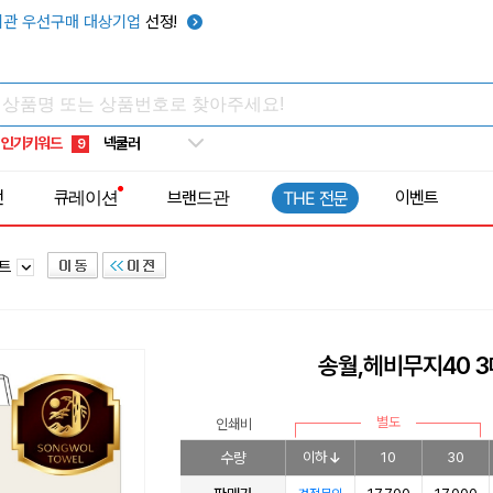
우산
6
관 우선구매 대상기업
선정!
텀블러
7
쿨토시
8
넥쿨러
9
인기키워드
타포린가방
10
선풍기
1
전
큐레이션
브랜드관
이벤트
THE 전문
세트
송월,헤비무지40 
별도
인쇄비
수량
이하
10
30