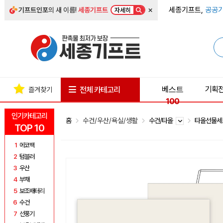
×
세종기프트,
공공기
기프트인포
의 새 이름!
세종기프트
자세히
베스트
기획
전체 카테고리
즐겨찾기
100
인기카테고리
홈
수건/우산/욕실/생활
수건/타올
타올선물
TOP 10
1
에코백
2
텀블러
3
우산
4
부채
5
보조배터리
6
수건
7
선풍기