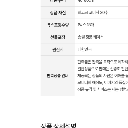
상품 규격
40*80cm
상품 재질
최고급 코마사 30수
박스포장수량
1박스 18개
선물포장
송월 정품 케이스
원산지
대한민국
판촉물은 판촉을 목적으로 제작하
일반상품으로 판매는 신중히 판단
판촉상품 안내
제공되는 상품의 사진은 이해를 
모니터의 해상도, 이미지의 품질에
상품 규격 및 사이즈는 재는 방법
상품 상세설명