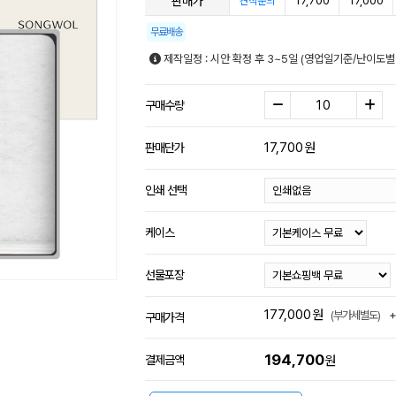
판매가
17,700
17,000
견적문의
무료배송
제작일정 : 시안 확정 후 3~5일 (영업일기준/난이도별
구매수량
17,700
원
판매단가
인쇄 선택
케이스
선물포장
177,000
원
(부가세별도)
구매가격
194,700
결제금액
원