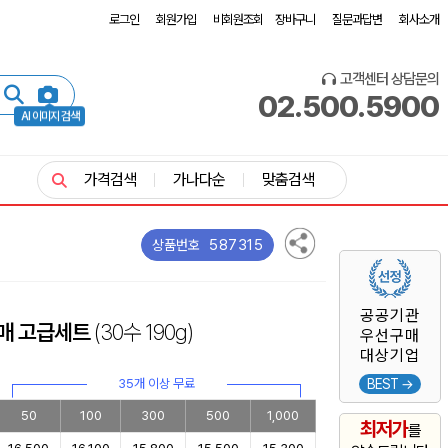
로그인
회원가입
비회원조회
장바구니
질문과답변
회사소개
고객센터 상담문의
02.500.5900
AI 이미지 검색
가격검색
가나다순
맞춤검색
587315
상품번호
공공기관
3매 고급세트
(30수 190g)
우선구매
대상기업
35개 이상 무료
BEST →
50
100
300
500
1,000
최저가
를