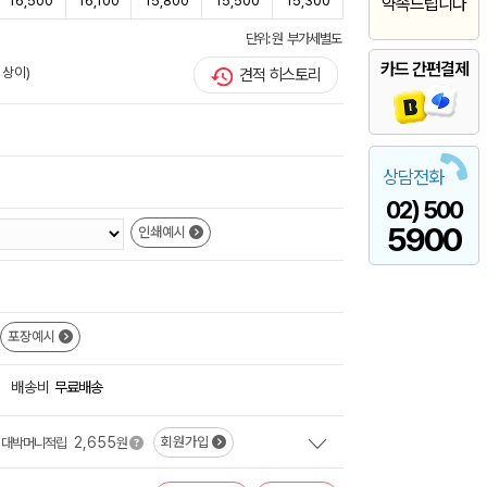
16,500
16,100
15,800
15,500
15,300
약속드립니다
단위: 원 부가세별도
카드 간편결제
 상이)
견적 히스토리
상담전화
02) 500
5900
인쇄예시
포장예시
+
배송비
무료배송
2,655
회원가입
대박머니적립
원