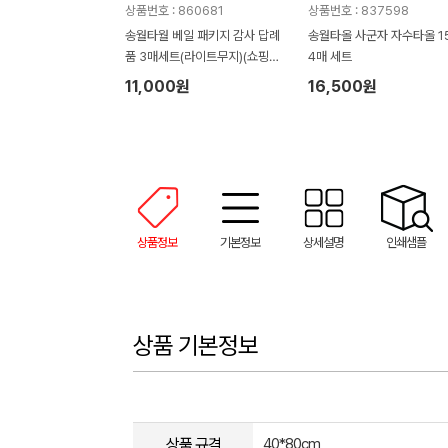
상품번호 : 860681
상품번호 : 837598
송월타월 베일 패키지 감사 답례
송월타올 사군자 자수타올 1
품 3매세트(라이트무지)(쇼핑백
4매 세트
증정)
11,000원
16,500원
상품정보
기본정보
상세설명
인쇄샘플
상품 기본정보
상품 규격
40*80cm