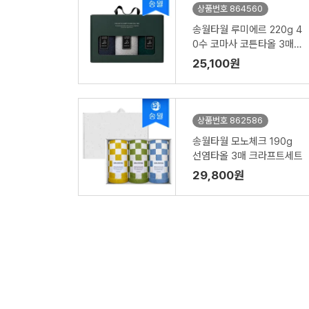
상품번호 864560
송월타월 루미에르 220g 4
0수 코마사 코튼타올 3매
기프트세트 선물 답례품
25,100원
상품번호 862586
송월타월 모노체크 190g
선염타올 3매 크라프트세트
29,800원