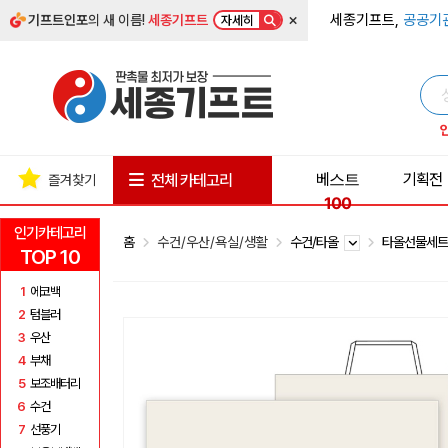
×
세종기프트,
공공기
기프트인포
의 새 이름!
세종기프트
자세히
베스트
기획전
전체 카테고리
즐겨찾기
100
인기카테고리
홈
수건/우산/욕실/생활
수건/타올
타올선물세
TOP 10
1
에코백
2
텀블러
3
우산
4
부채
5
보조배터리
6
수건
7
선풍기