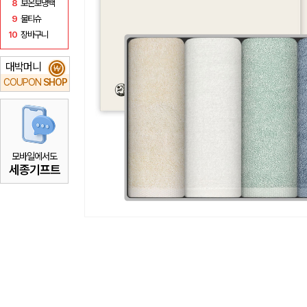
8
보온보냉백
9
물티슈
10
장바구니
대박머니
₩
COUPON
SHOP
모바일에서도
세종기프트