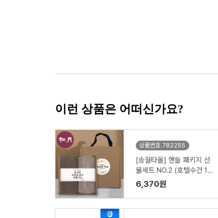
이런 상품은 어떠신가요?
상품번호 782255
[송월타올] 핸들 패키지 선
물세트 NO.2 (호텔수건 15
0G 30수 2매+띠지+스티
6,370원
커)