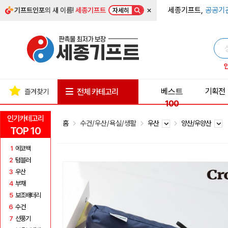
×
세종기프트,
공공기
기프트인포
의 새 이름!
세종기프트
자세히
베스트
기획전
전체 카테고리
즐겨찾기
100
인기카테고리
홈
수건/우산/욕실/생활
우산
양산/우양산
TOP 10
1
에코백
2
텀블러
3
우산
4
부채
5
보조배터리
6
수건
7
선풍기