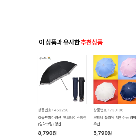
이 상품과 유사한
추천상품
상품번호 : 453258
상품번호 : 730106
아놀드파마양산_엠보레이스양산
루티네 플라워 3단 수동 암막
(암막코팅) 양산
우산
8,790원
5,790원