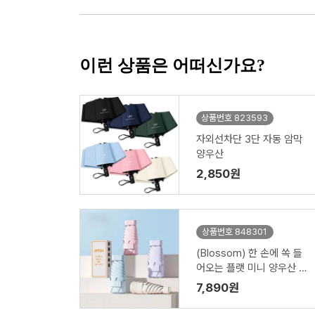
이런 상품은 어떠신가요?
상품번호 823593
자외선차단 3단 자동 암막
양우산
2,850원
상품번호 848301
(Blossom) 한 손에 쏙 들
어오는 플랫 미니 양우산 1
P
7,890원