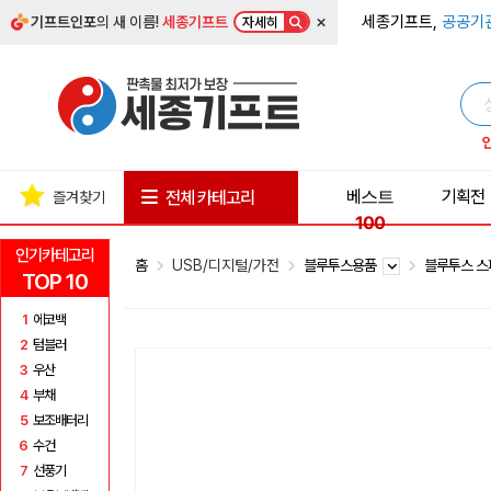
×
세종기프트,
공공기
기프트인포
의 새 이름!
세종기프트
자세히
베스트
기획전
전체 카테고리
즐겨찾기
100
인기카테고리
홈
USB/디지털/가전
블루투스용품
블루투스 
TOP 10
1
에코백
2
텀블러
3
우산
4
부채
5
보조배터리
6
수건
7
선풍기