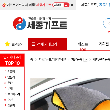
×
세종기프트,
공공기
기프트인포
의 새 이름!
세종기프트
자세히
베스트
기획전
전체 카테고리
즐겨찾기
100
인기카테고리
홈
차량/골프/레저/계절
차량용품
세차/관리용
TOP 10
1
에코백
2
텀블러
3
우산
4
부채
5
보조배터리
6
수건
7
선풍기